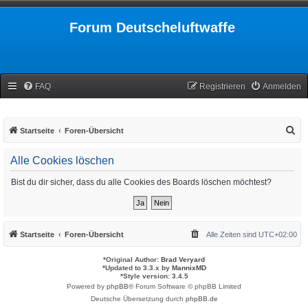
Forum Deutscheluftwaffe
FAQ
Registrieren
Anmelden
S
Startseite
Foren-Übersicht
u
Alle Cookies löschen
c
h
Bist du dir sicher, dass du alle Cookies des Boards löschen möchtest?
e
Startseite
Foren-Übersicht
Alle Zeiten sind
UTC+02:00
*
Original Author:
Brad Veryard
*
Updated to 3.3.x by
MannixMD
*
Style version: 3.4.5
Powered by
phpBB
® Forum Software © phpBB Limited
Deutsche Übersetzung durch
phpBB.de