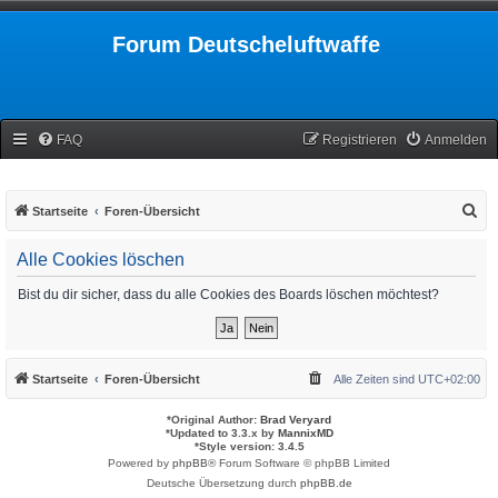
Forum Deutscheluftwaffe
FAQ
Registrieren
Anmelden
S
Startseite
Foren-Übersicht
u
Alle Cookies löschen
c
h
Bist du dir sicher, dass du alle Cookies des Boards löschen möchtest?
e
Startseite
Foren-Übersicht
Alle Zeiten sind
UTC+02:00
*
Original Author:
Brad Veryard
*
Updated to 3.3.x by
MannixMD
*
Style version: 3.4.5
Powered by
phpBB
® Forum Software © phpBB Limited
Deutsche Übersetzung durch
phpBB.de