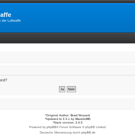
affe
 der Luftwaffe
test?
*
Original Author:
Brad Veryard
*
Updated to 3.3.x by
MannixMD
*
Style version: 3.4.5
Powered by
phpBB
® Forum Software © phpBB Limited
Deutsche Übersetzung durch
phpBB.de