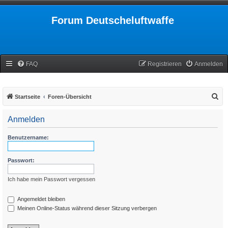
Forum Deutscheluftwaffe
FAQ
Registrieren
Anmelden
S
Startseite
Foren-Übersicht
u
Anmelden
c
h
Benutzername:
e
Passwort:
Ich habe mein Passwort vergessen
Angemeldet bleiben
Meinen Online-Status während dieser Sitzung verbergen