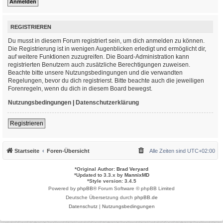
REGISTRIEREN
Du musst in diesem Forum registriert sein, um dich anmelden zu können.
Die Registrierung ist in wenigen Augenblicken erledigt und ermöglicht dir,
auf weitere Funktionen zuzugreifen. Die Board-Administration kann
registrierten Benutzern auch zusätzliche Berechtigungen zuweisen.
Beachte bitte unsere Nutzungsbedingungen und die verwandten
Regelungen, bevor du dich registrierst. Bitte beachte auch die jeweiligen
Forenregeln, wenn du dich in diesem Board bewegst.
Nutzungsbedingungen
|
Datenschutzerklärung
Registrieren
Startseite
Foren-Übersicht
Alle Zeiten sind
UTC+02:00
*
Original Author:
Brad Veryard
*
Updated to 3.3.x by
MannixMD
*
Style version: 3.4.5
Powered by
phpBB
® Forum Software © phpBB Limited
Deutsche Übersetzung durch
phpBB.de
Datenschutz
|
Nutzungsbedingungen