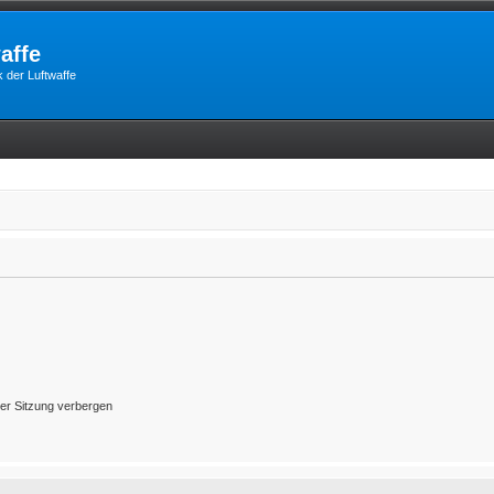
affe
 der Luftwaffe
er Sitzung verbergen