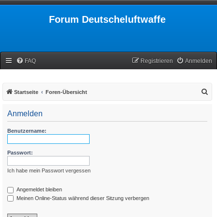
Forum Deutscheluftwaffe
FAQ
Registrieren
Anmelden
S
Startseite
Foren-Übersicht
u
Anmelden
c
h
Benutzername:
e
Passwort:
Ich habe mein Passwort vergessen
Angemeldet bleiben
Meinen Online-Status während dieser Sitzung verbergen