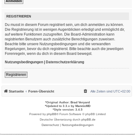
REGISTRIEREN
Du musst in diesem Forum registriert sein, um dich anmelden zu können.
Die Registrierung ist in wenigen Augenblicken erledigt und ermöglicht dir,
auf weitere Funktionen zuzugreifen. Die Board-Administration kann
registrierten Benutzern auch zusätzliche Berechtigungen zuweisen.
Beachte bitte unsere Nutzungsbedingungen und die verwandten
Regelungen, bevor du dich registrierst. Bitte beachte auch die jeweiligen
Forenregeln, wenn du dich in diesem Board bewegst.
Nutzungsbedingungen
|
Datenschutzerklärung
Registrieren
Startseite
Foren-Übersicht
Alle Zeiten sind
UTC+02:00
*
Original Author:
Brad Veryard
*
Updated to 3.3.x by
MannixMD
*
Style version: 3.4.5
Powered by
phpBB
® Forum Software © phpBB Limited
Deutsche Übersetzung durch
phpBB.de
Datenschutz
|
Nutzungsbedingungen