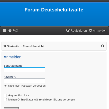
Forum Deutscheluftwaffe
FAQ
Registrieren
Anmelden
S
Startseite
Foren-Übersicht
u
Anmelden
c
h
Benutzername:
e
Passwort:
Ich habe mein Passwort vergessen
Angemeldet bleiben
Meinen Online-Status während dieser Sitzung verbergen