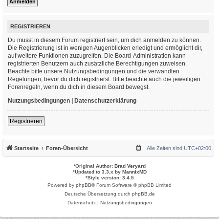
REGISTRIEREN
Du musst in diesem Forum registriert sein, um dich anmelden zu können.
Die Registrierung ist in wenigen Augenblicken erledigt und ermöglicht dir,
auf weitere Funktionen zuzugreifen. Die Board-Administration kann
registrierten Benutzern auch zusätzliche Berechtigungen zuweisen.
Beachte bitte unsere Nutzungsbedingungen und die verwandten
Regelungen, bevor du dich registrierst. Bitte beachte auch die jeweiligen
Forenregeln, wenn du dich in diesem Board bewegst.
Nutzungsbedingungen
|
Datenschutzerklärung
Registrieren
Startseite
Foren-Übersicht
Alle Zeiten sind
UTC+02:00
*
Original Author:
Brad Veryard
*
Updated to 3.3.x by
MannixMD
*
Style version: 3.4.5
Powered by
phpBB
® Forum Software © phpBB Limited
Deutsche Übersetzung durch
phpBB.de
Datenschutz
|
Nutzungsbedingungen