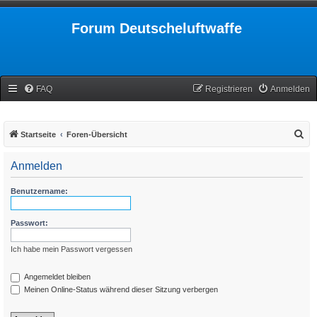
Forum Deutscheluftwaffe
FAQ
Registrieren
Anmelden
S
Startseite
Foren-Übersicht
u
Anmelden
c
h
Benutzername:
e
Passwort:
Ich habe mein Passwort vergessen
Angemeldet bleiben
Meinen Online-Status während dieser Sitzung verbergen