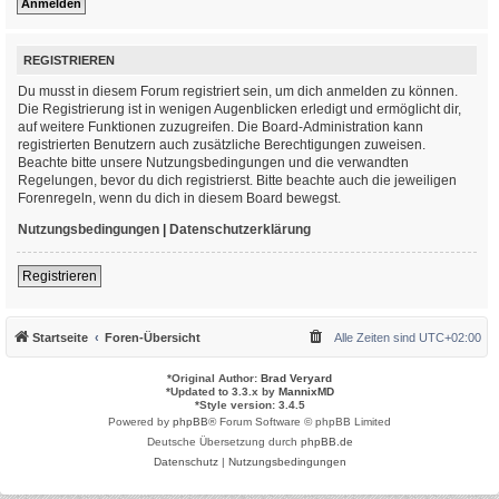
REGISTRIEREN
Du musst in diesem Forum registriert sein, um dich anmelden zu können.
Die Registrierung ist in wenigen Augenblicken erledigt und ermöglicht dir,
auf weitere Funktionen zuzugreifen. Die Board-Administration kann
registrierten Benutzern auch zusätzliche Berechtigungen zuweisen.
Beachte bitte unsere Nutzungsbedingungen und die verwandten
Regelungen, bevor du dich registrierst. Bitte beachte auch die jeweiligen
Forenregeln, wenn du dich in diesem Board bewegst.
Nutzungsbedingungen
|
Datenschutzerklärung
Registrieren
Startseite
Foren-Übersicht
Alle Zeiten sind
UTC+02:00
*
Original Author:
Brad Veryard
*
Updated to 3.3.x by
MannixMD
*
Style version: 3.4.5
Powered by
phpBB
® Forum Software © phpBB Limited
Deutsche Übersetzung durch
phpBB.de
Datenschutz
|
Nutzungsbedingungen