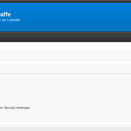
affe
 der Luftwaffe
er Sitzung verbergen