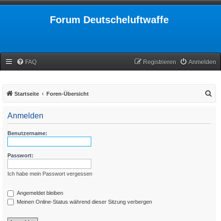
Forum Deutscheluftwaffe
FAQ
Registrieren
Anmelden
S
Startseite
Foren-Übersicht
u
Anmelden
c
h
Benutzername:
e
Passwort:
Ich habe mein Passwort vergessen
Angemeldet bleiben
Meinen Online-Status während dieser Sitzung verbergen