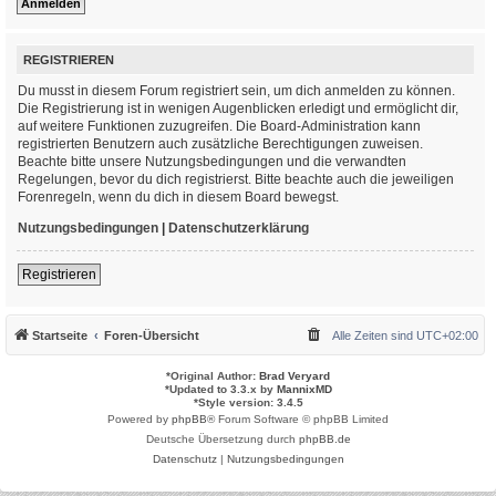
REGISTRIEREN
Du musst in diesem Forum registriert sein, um dich anmelden zu können.
Die Registrierung ist in wenigen Augenblicken erledigt und ermöglicht dir,
auf weitere Funktionen zuzugreifen. Die Board-Administration kann
registrierten Benutzern auch zusätzliche Berechtigungen zuweisen.
Beachte bitte unsere Nutzungsbedingungen und die verwandten
Regelungen, bevor du dich registrierst. Bitte beachte auch die jeweiligen
Forenregeln, wenn du dich in diesem Board bewegst.
Nutzungsbedingungen
|
Datenschutzerklärung
Registrieren
Startseite
Foren-Übersicht
Alle Zeiten sind
UTC+02:00
*
Original Author:
Brad Veryard
*
Updated to 3.3.x by
MannixMD
*
Style version: 3.4.5
Powered by
phpBB
® Forum Software © phpBB Limited
Deutsche Übersetzung durch
phpBB.de
Datenschutz
|
Nutzungsbedingungen