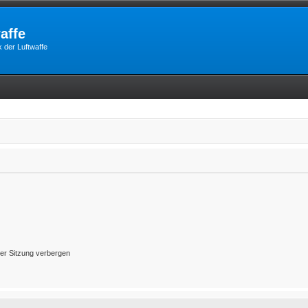
affe
 der Luftwaffe
er Sitzung verbergen