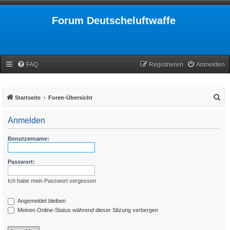
Forum Deutscheluftwaffe
FAQ
Registrieren
Anmelden
S
Startseite
Foren-Übersicht
u
Anmelden
c
h
Benutzername:
e
Passwort:
Ich habe mein Passwort vergessen
Angemeldet bleiben
Meinen Online-Status während dieser Sitzung verbergen