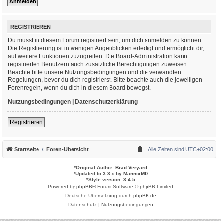
REGISTRIEREN
Du musst in diesem Forum registriert sein, um dich anmelden zu können.
Die Registrierung ist in wenigen Augenblicken erledigt und ermöglicht dir,
auf weitere Funktionen zuzugreifen. Die Board-Administration kann
registrierten Benutzern auch zusätzliche Berechtigungen zuweisen.
Beachte bitte unsere Nutzungsbedingungen und die verwandten
Regelungen, bevor du dich registrierst. Bitte beachte auch die jeweiligen
Forenregeln, wenn du dich in diesem Board bewegst.
Nutzungsbedingungen
|
Datenschutzerklärung
Registrieren
Startseite
Foren-Übersicht
Alle Zeiten sind
UTC+02:00
*
Original Author:
Brad Veryard
*
Updated to 3.3.x by
MannixMD
*
Style version: 3.4.5
Powered by
phpBB
® Forum Software © phpBB Limited
Deutsche Übersetzung durch
phpBB.de
Datenschutz
|
Nutzungsbedingungen