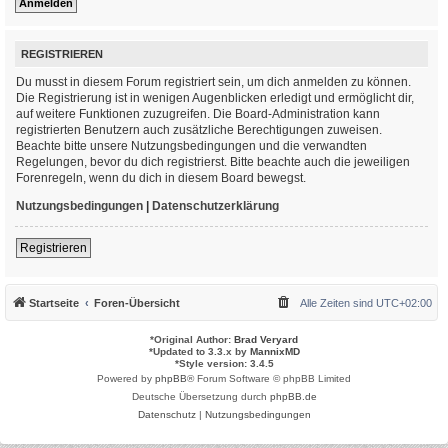
REGISTRIEREN
Du musst in diesem Forum registriert sein, um dich anmelden zu können.
Die Registrierung ist in wenigen Augenblicken erledigt und ermöglicht dir,
auf weitere Funktionen zuzugreifen. Die Board-Administration kann
registrierten Benutzern auch zusätzliche Berechtigungen zuweisen.
Beachte bitte unsere Nutzungsbedingungen und die verwandten
Regelungen, bevor du dich registrierst. Bitte beachte auch die jeweiligen
Forenregeln, wenn du dich in diesem Board bewegst.
Nutzungsbedingungen
|
Datenschutzerklärung
Registrieren
Startseite
Foren-Übersicht
Alle Zeiten sind
UTC+02:00
*
Original Author:
Brad Veryard
*
Updated to 3.3.x by
MannixMD
*
Style version: 3.4.5
Powered by
phpBB
® Forum Software © phpBB Limited
Deutsche Übersetzung durch
phpBB.de
Datenschutz
|
Nutzungsbedingungen