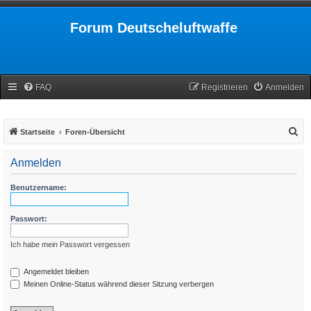
Forum Deutscheluftwaffe
FAQ
Registrieren
Anmelden
S
Startseite
Foren-Übersicht
u
Anmelden
c
h
Benutzername:
e
Passwort:
Ich habe mein Passwort vergessen
Angemeldet bleiben
Meinen Online-Status während dieser Sitzung verbergen