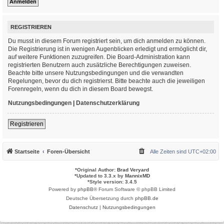
REGISTRIEREN
Du musst in diesem Forum registriert sein, um dich anmelden zu können.
Die Registrierung ist in wenigen Augenblicken erledigt und ermöglicht dir,
auf weitere Funktionen zuzugreifen. Die Board-Administration kann
registrierten Benutzern auch zusätzliche Berechtigungen zuweisen.
Beachte bitte unsere Nutzungsbedingungen und die verwandten
Regelungen, bevor du dich registrierst. Bitte beachte auch die jeweiligen
Forenregeln, wenn du dich in diesem Board bewegst.
Nutzungsbedingungen
|
Datenschutzerklärung
Registrieren
Startseite
Foren-Übersicht
Alle Zeiten sind
UTC+02:00
*
Original Author:
Brad Veryard
*
Updated to 3.3.x by
MannixMD
*
Style version: 3.4.5
Powered by
phpBB
® Forum Software © phpBB Limited
Deutsche Übersetzung durch
phpBB.de
Datenschutz
|
Nutzungsbedingungen