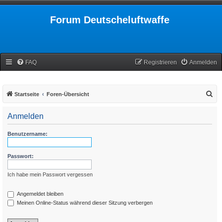
Forum Deutscheluftwaffe
FAQ
Registrieren
Anmelden
S
Startseite
Foren-Übersicht
u
Anmelden
c
h
Benutzername:
e
Passwort:
Ich habe mein Passwort vergessen
Angemeldet bleiben
Meinen Online-Status während dieser Sitzung verbergen