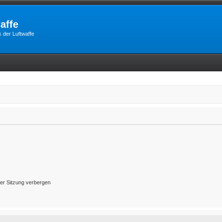
affe
 der Luftwaffe
er Sitzung verbergen