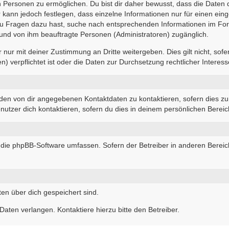
Personen zu ermöglichen. Du bist dir daher bewusst, dass die Daten dei
r kann jedoch festlegen, dass einzelne Informationen nur für einen eing
 du Fragen dazu hast, suche nach entsprechenden Informationen im For
r und von ihm beauftragte Personen (Administratoren) zugänglich.
nur mit deiner Zustimmung an Dritte weitergeben. Dies gilt nicht, sof
 verpflichtet ist oder die Daten zur Durchsetzung rechtlicher Interesse
 den von dir angegebenen Kontaktdaten zu kontaktieren, sofern dies zu
nutzer dich kontaktieren, sofern du dies in deinem persönlichen Bereich
die die phpBB-Software umfassen. Sofern der Betreiber in anderen Ber
ten über dich gespeichert sind.
aten verlangen. Kontaktiere hierzu bitte den Betreiber.