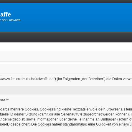
affe
 der Luftwaffe
tps://www.forum.deutscheluftwaffe.de“) (im Folgenden „der Betreiber“) die Daten 
melt:
oards mehrere Cookies. Cookies sind kleine Textdateien, die dein Browser als te
tuelle ID deiner Sitzung (damit dir alle Seitenaufrufe zugeordnet werden können), 
angemeldet bist) sowie Informationen über deine Teilnahme an Umfragen (sofern d
ion-ID gespeichert. Die Cookies haben standardmäßig eine Gültigkeit von einem Jah