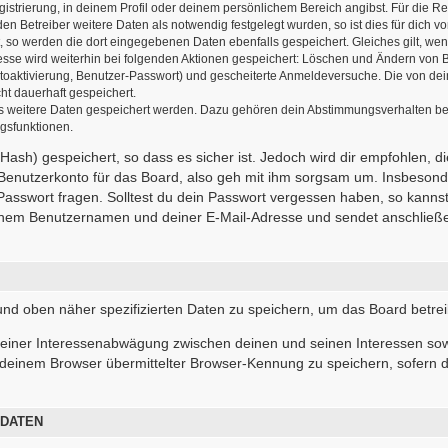
gistrierung, in deinem Profil oder deinem persönlichem Bereich angibst. Für die R
 Betreiber weitere Daten als notwendig festgelegt wurden, so ist dies für dich vor
t, so werden die dort eingegebenen Daten ebenfalls gespeichert. Gleiches gilt, wen
resse wird weiterhin bei folgenden Aktionen gespeichert: Löschen und Ändern von 
ntoaktivierung, Benutzer-Passwort) und gescheiterte Anmeldeversuche. Die von d
cht dauerhaft gespeichert.
ass weitere Daten gespeichert werden. Dazu gehören dein Abstimmungsverhalten be
ngsfunktionen.
ash) gespeichert, so dass es sicher ist. Jedoch wird dir empfohlen, d
Benutzerkonto für das Board, also geh mit ihm sorgsam um. Insbesonde
 Passwort fragen. Solltest du dein Passwort vergessen haben, so kanns
inem Benutzernamen und deiner E-Mail-Adresse und sendet anschließen
 und oben näher spezifizierten Daten zu speichern, um das Board betre
 einer Interessenabwägung zwischen deinen und seinen Interessen sowi
deinem Browser übermittelter Browser-Kennung zu speichern, sofern d
 DATEN