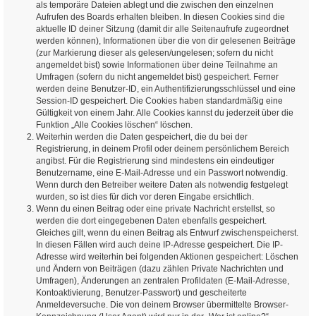
als temporäre Dateien ablegt und die zwischen den einzelnen
Aufrufen des Boards erhalten bleiben. In diesen Cookies sind die
aktuelle ID deiner Sitzung (damit dir alle Seitenaufrufe zugeordnet
werden können), Informationen über die von dir gelesenen Beiträge
(zur Markierung dieser als gelesen/ungelesen; sofern du nicht
angemeldet bist) sowie Informationen über deine Teilnahme an
Umfragen (sofern du nicht angemeldet bist) gespeichert. Ferner
werden deine Benutzer-ID, ein Authentifizierungsschlüssel und eine
Session-ID gespeichert. Die Cookies haben standardmäßig eine
Gültigkeit von einem Jahr. Alle Cookies kannst du jederzeit über die
Funktion „Alle Cookies löschen“ löschen.
Weiterhin werden die Daten gespeichert, die du bei der
Registrierung, in deinem Profil oder deinem persönlichem Bereich
angibst. Für die Registrierung sind mindestens ein eindeutiger
Benutzername, eine E-Mail-Adresse und ein Passwort notwendig.
Wenn durch den Betreiber weitere Daten als notwendig festgelegt
wurden, so ist dies für dich vor deren Eingabe ersichtlich.
Wenn du einen Beitrag oder eine private Nachricht erstellst, so
werden die dort eingegebenen Daten ebenfalls gespeichert.
Gleiches gilt, wenn du einen Beitrag als Entwurf zwischenspeicherst.
In diesen Fällen wird auch deine IP-Adresse gespeichert. Die IP-
Adresse wird weiterhin bei folgenden Aktionen gespeichert: Löschen
und Ändern von Beiträgen (dazu zählen Private Nachrichten und
Umfragen), Änderungen an zentralen Profildaten (E-Mail-Adresse,
Kontoaktivierung, Benutzer-Passwort) und gescheiterte
Anmeldeversuche. Die von deinem Browser übermittelte Browser-