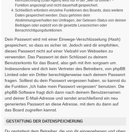
Kennzeichnung (User Agent) wird nur in der „Wer ist online?“-
Funktion angezeigt und nicht dauerhaft gespeichert.
Schließlich erfordern einzelne Funktionen des Boards, dass weitere
Daten gespeichert werden. Dazu gehören dein
Abstimmungsverhalten bei Umfragen, der Gelesen-Status von deinen
Beiträgen oder explizit von dir gesetzte Lesezeichen oder
Benachrichtigungsfunktionen.
Dein Passwort wird mit einer Einwege-Verschlüsselung (Hash)
gespeichert, so dass es sicher ist. Jedoch wird dir empfohlen,
dieses Passwort nicht auf einer Vielzahl von Webseiten zu
verwenden. Das Passwort ist dein Schlüssel zu deinem
Benutzerkonto für das Board, also geh mit ihm sorgsam um.
Insbesondere wird dich kein Vertreter des Betreibers, von phpBB
Limited oder ein Dritter berechtigterweise nach deinem Passwort
fragen. Solltest du dein Passwort vergessen haben, so kannst du
die Funktion „Ich habe mein Passwort vergessen“ benutzen. Die
phpBB-Software fragt dich dann nach deinem Benutzernamen
und deiner E-Mail-Adresse und sendet anschließend ein neu
generiertes Passwort an diese Adresse, mit dem du dann auf
das Board zugreifen kannst.
GESTATTUNG DER DATENSPEICHERUNG
Du gestattest dem Betreiber, die von dir eingegebenen und oben