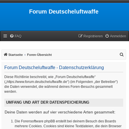
Forum Deutscheluftwaffe
FAQ
Registrieren
Anmelden
S
Startseite
Foren-Übersicht
u
Forum Deutscheluftwaffe - Datenschutzerklärung
c
h
Diese Richtlinie beschreibt, wie „Forum Deutscheluftwaffe“
(„https://www.forum.deutscheluftwaffe.de“) (im Folgenden „der Betreiber“)
e
die Daten verwendet, die während deines Foren-Besuchs gesammelt
werden.
UMFANG UND ART DER DATENSPEICHERUNG
Deine Daten werden auf vier verschiedene Arten gesammelt:
Die Forensoftware phpBB erstellt bei deinem Besuch des Boards
mehrere Cookies. Cookies sind kleine Textdateien, die dein Browser