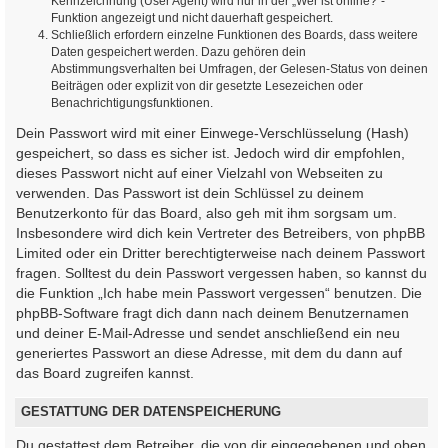
Kennzeichnung (User Agent) wird nur in der „Wer ist online?“-
Funktion angezeigt und nicht dauerhaft gespeichert.
Schließlich erfordern einzelne Funktionen des Boards, dass weitere
Daten gespeichert werden. Dazu gehören dein
Abstimmungsverhalten bei Umfragen, der Gelesen-Status von deinen
Beiträgen oder explizit von dir gesetzte Lesezeichen oder
Benachrichtigungsfunktionen.
Dein Passwort wird mit einer Einwege-Verschlüsselung (Hash)
gespeichert, so dass es sicher ist. Jedoch wird dir empfohlen,
dieses Passwort nicht auf einer Vielzahl von Webseiten zu
verwenden. Das Passwort ist dein Schlüssel zu deinem
Benutzerkonto für das Board, also geh mit ihm sorgsam um.
Insbesondere wird dich kein Vertreter des Betreibers, von phpBB
Limited oder ein Dritter berechtigterweise nach deinem Passwort
fragen. Solltest du dein Passwort vergessen haben, so kannst du
die Funktion „Ich habe mein Passwort vergessen“ benutzen. Die
phpBB-Software fragt dich dann nach deinem Benutzernamen
und deiner E-Mail-Adresse und sendet anschließend ein neu
generiertes Passwort an diese Adresse, mit dem du dann auf
das Board zugreifen kannst.
GESTATTUNG DER DATENSPEICHERUNG
Du gestattest dem Betreiber, die von dir eingegebenen und oben