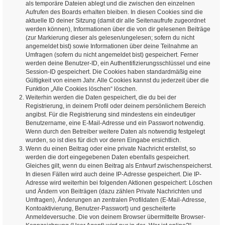
als temporäre Dateien ablegt und die zwischen den einzelnen
Aufrufen des Boards erhalten bleiben. In diesen Cookies sind die
aktuelle ID deiner Sitzung (damit dir alle Seitenaufrufe zugeordnet
werden können), Informationen über die von dir gelesenen Beiträge
(zur Markierung dieser als gelesen/ungelesen; sofern du nicht
angemeldet bist) sowie Informationen über deine Teilnahme an
Umfragen (sofern du nicht angemeldet bist) gespeichert. Ferner
werden deine Benutzer-ID, ein Authentifizierungsschlüssel und eine
Session-ID gespeichert. Die Cookies haben standardmäßig eine
Gültigkeit von einem Jahr. Alle Cookies kannst du jederzeit über die
Funktion „Alle Cookies löschen“ löschen.
Weiterhin werden die Daten gespeichert, die du bei der
Registrierung, in deinem Profil oder deinem persönlichem Bereich
angibst. Für die Registrierung sind mindestens ein eindeutiger
Benutzername, eine E-Mail-Adresse und ein Passwort notwendig.
Wenn durch den Betreiber weitere Daten als notwendig festgelegt
wurden, so ist dies für dich vor deren Eingabe ersichtlich.
Wenn du einen Beitrag oder eine private Nachricht erstellst, so
werden die dort eingegebenen Daten ebenfalls gespeichert.
Gleiches gilt, wenn du einen Beitrag als Entwurf zwischenspeicherst.
In diesen Fällen wird auch deine IP-Adresse gespeichert. Die IP-
Adresse wird weiterhin bei folgenden Aktionen gespeichert: Löschen
und Ändern von Beiträgen (dazu zählen Private Nachrichten und
Umfragen), Änderungen an zentralen Profildaten (E-Mail-Adresse,
Kontoaktivierung, Benutzer-Passwort) und gescheiterte
Anmeldeversuche. Die von deinem Browser übermittelte Browser-