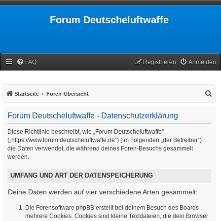
Forum Deutscheluftwaffe
FAQ
Registrieren
Anmelden
S
Startseite
Foren-Übersicht
u
Forum Deutscheluftwaffe - Datenschutzerklärung
c
h
Diese Richtlinie beschreibt, wie „Forum Deutscheluftwaffe“
(„https://www.forum.deutscheluftwaffe.de“) (im Folgenden „der Betreiber“)
e
die Daten verwendet, die während deines Foren-Besuchs gesammelt
werden.
UMFANG UND ART DER DATENSPEICHERUNG
Deine Daten werden auf vier verschiedene Arten gesammelt:
Die Forensoftware phpBB erstellt bei deinem Besuch des Boards
mehrere Cookies. Cookies sind kleine Textdateien, die dein Browser