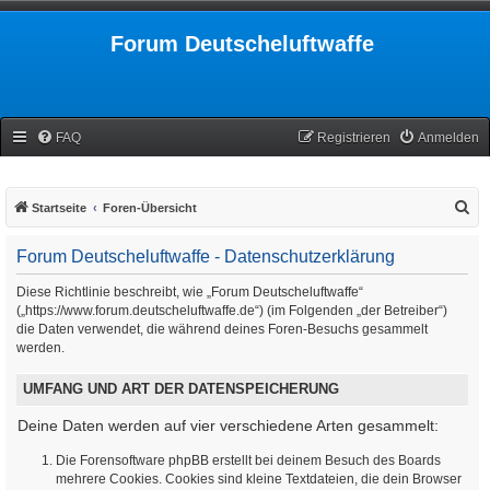
Forum Deutscheluftwaffe
FAQ
Registrieren
Anmelden
S
Startseite
Foren-Übersicht
u
Forum Deutscheluftwaffe - Datenschutzerklärung
c
h
Diese Richtlinie beschreibt, wie „Forum Deutscheluftwaffe“
(„https://www.forum.deutscheluftwaffe.de“) (im Folgenden „der Betreiber“)
e
die Daten verwendet, die während deines Foren-Besuchs gesammelt
werden.
UMFANG UND ART DER DATENSPEICHERUNG
Deine Daten werden auf vier verschiedene Arten gesammelt:
Die Forensoftware phpBB erstellt bei deinem Besuch des Boards
mehrere Cookies. Cookies sind kleine Textdateien, die dein Browser