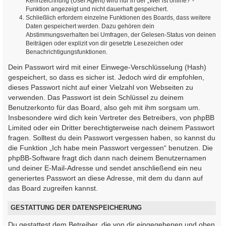
Kennzeichnung (User Agent) wird nur in der „Wer ist online?“-
Funktion angezeigt und nicht dauerhaft gespeichert.
Schließlich erfordern einzelne Funktionen des Boards, dass weitere
Daten gespeichert werden. Dazu gehören dein
Abstimmungsverhalten bei Umfragen, der Gelesen-Status von deinen
Beiträgen oder explizit von dir gesetzte Lesezeichen oder
Benachrichtigungsfunktionen.
Dein Passwort wird mit einer Einwege-Verschlüsselung (Hash)
gespeichert, so dass es sicher ist. Jedoch wird dir empfohlen,
dieses Passwort nicht auf einer Vielzahl von Webseiten zu
verwenden. Das Passwort ist dein Schlüssel zu deinem
Benutzerkonto für das Board, also geh mit ihm sorgsam um.
Insbesondere wird dich kein Vertreter des Betreibers, von phpBB
Limited oder ein Dritter berechtigterweise nach deinem Passwort
fragen. Solltest du dein Passwort vergessen haben, so kannst du
die Funktion „Ich habe mein Passwort vergessen“ benutzen. Die
phpBB-Software fragt dich dann nach deinem Benutzernamen
und deiner E-Mail-Adresse und sendet anschließend ein neu
generiertes Passwort an diese Adresse, mit dem du dann auf
das Board zugreifen kannst.
GESTATTUNG DER DATENSPEICHERUNG
Du gestattest dem Betreiber, die von dir eingegebenen und oben