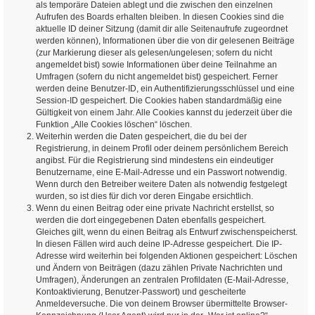
als temporäre Dateien ablegt und die zwischen den einzelnen
Aufrufen des Boards erhalten bleiben. In diesen Cookies sind die
aktuelle ID deiner Sitzung (damit dir alle Seitenaufrufe zugeordnet
werden können), Informationen über die von dir gelesenen Beiträge
(zur Markierung dieser als gelesen/ungelesen; sofern du nicht
angemeldet bist) sowie Informationen über deine Teilnahme an
Umfragen (sofern du nicht angemeldet bist) gespeichert. Ferner
werden deine Benutzer-ID, ein Authentifizierungsschlüssel und eine
Session-ID gespeichert. Die Cookies haben standardmäßig eine
Gültigkeit von einem Jahr. Alle Cookies kannst du jederzeit über die
Funktion „Alle Cookies löschen“ löschen.
Weiterhin werden die Daten gespeichert, die du bei der
Registrierung, in deinem Profil oder deinem persönlichem Bereich
angibst. Für die Registrierung sind mindestens ein eindeutiger
Benutzername, eine E-Mail-Adresse und ein Passwort notwendig.
Wenn durch den Betreiber weitere Daten als notwendig festgelegt
wurden, so ist dies für dich vor deren Eingabe ersichtlich.
Wenn du einen Beitrag oder eine private Nachricht erstellst, so
werden die dort eingegebenen Daten ebenfalls gespeichert.
Gleiches gilt, wenn du einen Beitrag als Entwurf zwischenspeicherst.
In diesen Fällen wird auch deine IP-Adresse gespeichert. Die IP-
Adresse wird weiterhin bei folgenden Aktionen gespeichert: Löschen
und Ändern von Beiträgen (dazu zählen Private Nachrichten und
Umfragen), Änderungen an zentralen Profildaten (E-Mail-Adresse,
Kontoaktivierung, Benutzer-Passwort) und gescheiterte
Anmeldeversuche. Die von deinem Browser übermittelte Browser-