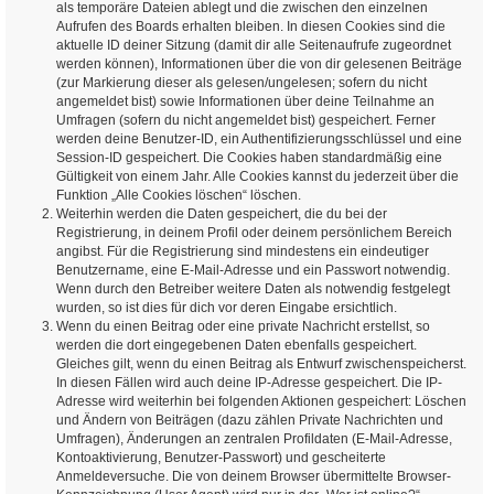
als temporäre Dateien ablegt und die zwischen den einzelnen
Aufrufen des Boards erhalten bleiben. In diesen Cookies sind die
aktuelle ID deiner Sitzung (damit dir alle Seitenaufrufe zugeordnet
werden können), Informationen über die von dir gelesenen Beiträge
(zur Markierung dieser als gelesen/ungelesen; sofern du nicht
angemeldet bist) sowie Informationen über deine Teilnahme an
Umfragen (sofern du nicht angemeldet bist) gespeichert. Ferner
werden deine Benutzer-ID, ein Authentifizierungsschlüssel und eine
Session-ID gespeichert. Die Cookies haben standardmäßig eine
Gültigkeit von einem Jahr. Alle Cookies kannst du jederzeit über die
Funktion „Alle Cookies löschen“ löschen.
Weiterhin werden die Daten gespeichert, die du bei der
Registrierung, in deinem Profil oder deinem persönlichem Bereich
angibst. Für die Registrierung sind mindestens ein eindeutiger
Benutzername, eine E-Mail-Adresse und ein Passwort notwendig.
Wenn durch den Betreiber weitere Daten als notwendig festgelegt
wurden, so ist dies für dich vor deren Eingabe ersichtlich.
Wenn du einen Beitrag oder eine private Nachricht erstellst, so
werden die dort eingegebenen Daten ebenfalls gespeichert.
Gleiches gilt, wenn du einen Beitrag als Entwurf zwischenspeicherst.
In diesen Fällen wird auch deine IP-Adresse gespeichert. Die IP-
Adresse wird weiterhin bei folgenden Aktionen gespeichert: Löschen
und Ändern von Beiträgen (dazu zählen Private Nachrichten und
Umfragen), Änderungen an zentralen Profildaten (E-Mail-Adresse,
Kontoaktivierung, Benutzer-Passwort) und gescheiterte
Anmeldeversuche. Die von deinem Browser übermittelte Browser-