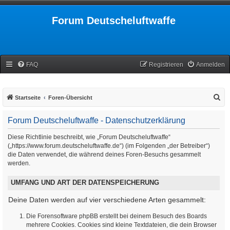
Forum Deutscheluftwaffe
FAQ
Registrieren
Anmelden
S
Startseite
Foren-Übersicht
u
Forum Deutscheluftwaffe - Datenschutzerklärung
c
h
Diese Richtlinie beschreibt, wie „Forum Deutscheluftwaffe“
(„https://www.forum.deutscheluftwaffe.de“) (im Folgenden „der Betreiber“)
e
die Daten verwendet, die während deines Foren-Besuchs gesammelt
werden.
UMFANG UND ART DER DATENSPEICHERUNG
Deine Daten werden auf vier verschiedene Arten gesammelt:
Die Forensoftware phpBB erstellt bei deinem Besuch des Boards
mehrere Cookies. Cookies sind kleine Textdateien, die dein Browser