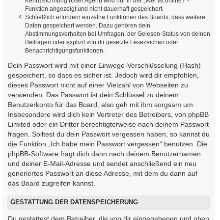
Kennzeichnung (User Agent) wird nur in der „Wer ist online?“-
Funktion angezeigt und nicht dauerhaft gespeichert.
Schließlich erfordern einzelne Funktionen des Boards, dass weitere
Daten gespeichert werden. Dazu gehören dein
Abstimmungsverhalten bei Umfragen, der Gelesen-Status von deinen
Beiträgen oder explizit von dir gesetzte Lesezeichen oder
Benachrichtigungsfunktionen.
Dein Passwort wird mit einer Einwege-Verschlüsselung (Hash)
gespeichert, so dass es sicher ist. Jedoch wird dir empfohlen,
dieses Passwort nicht auf einer Vielzahl von Webseiten zu
verwenden. Das Passwort ist dein Schlüssel zu deinem
Benutzerkonto für das Board, also geh mit ihm sorgsam um.
Insbesondere wird dich kein Vertreter des Betreibers, von phpBB
Limited oder ein Dritter berechtigterweise nach deinem Passwort
fragen. Solltest du dein Passwort vergessen haben, so kannst du
die Funktion „Ich habe mein Passwort vergessen“ benutzen. Die
phpBB-Software fragt dich dann nach deinem Benutzernamen
und deiner E-Mail-Adresse und sendet anschließend ein neu
generiertes Passwort an diese Adresse, mit dem du dann auf
das Board zugreifen kannst.
GESTATTUNG DER DATENSPEICHERUNG
Du gestattest dem Betreiber, die von dir eingegebenen und oben