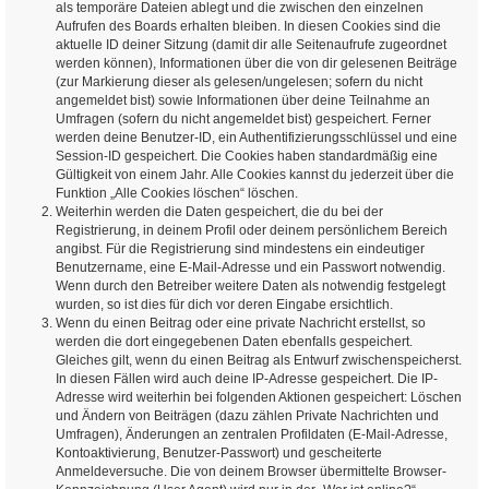
als temporäre Dateien ablegt und die zwischen den einzelnen
Aufrufen des Boards erhalten bleiben. In diesen Cookies sind die
aktuelle ID deiner Sitzung (damit dir alle Seitenaufrufe zugeordnet
werden können), Informationen über die von dir gelesenen Beiträge
(zur Markierung dieser als gelesen/ungelesen; sofern du nicht
angemeldet bist) sowie Informationen über deine Teilnahme an
Umfragen (sofern du nicht angemeldet bist) gespeichert. Ferner
werden deine Benutzer-ID, ein Authentifizierungsschlüssel und eine
Session-ID gespeichert. Die Cookies haben standardmäßig eine
Gültigkeit von einem Jahr. Alle Cookies kannst du jederzeit über die
Funktion „Alle Cookies löschen“ löschen.
Weiterhin werden die Daten gespeichert, die du bei der
Registrierung, in deinem Profil oder deinem persönlichem Bereich
angibst. Für die Registrierung sind mindestens ein eindeutiger
Benutzername, eine E-Mail-Adresse und ein Passwort notwendig.
Wenn durch den Betreiber weitere Daten als notwendig festgelegt
wurden, so ist dies für dich vor deren Eingabe ersichtlich.
Wenn du einen Beitrag oder eine private Nachricht erstellst, so
werden die dort eingegebenen Daten ebenfalls gespeichert.
Gleiches gilt, wenn du einen Beitrag als Entwurf zwischenspeicherst.
In diesen Fällen wird auch deine IP-Adresse gespeichert. Die IP-
Adresse wird weiterhin bei folgenden Aktionen gespeichert: Löschen
und Ändern von Beiträgen (dazu zählen Private Nachrichten und
Umfragen), Änderungen an zentralen Profildaten (E-Mail-Adresse,
Kontoaktivierung, Benutzer-Passwort) und gescheiterte
Anmeldeversuche. Die von deinem Browser übermittelte Browser-