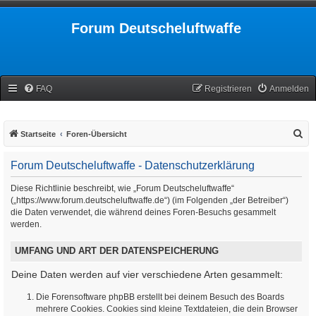
Forum Deutscheluftwaffe
FAQ
Registrieren
Anmelden
S
Startseite
Foren-Übersicht
u
Forum Deutscheluftwaffe - Datenschutzerklärung
c
h
Diese Richtlinie beschreibt, wie „Forum Deutscheluftwaffe“
(„https://www.forum.deutscheluftwaffe.de“) (im Folgenden „der Betreiber“)
e
die Daten verwendet, die während deines Foren-Besuchs gesammelt
werden.
UMFANG UND ART DER DATENSPEICHERUNG
Deine Daten werden auf vier verschiedene Arten gesammelt:
Die Forensoftware phpBB erstellt bei deinem Besuch des Boards
mehrere Cookies. Cookies sind kleine Textdateien, die dein Browser