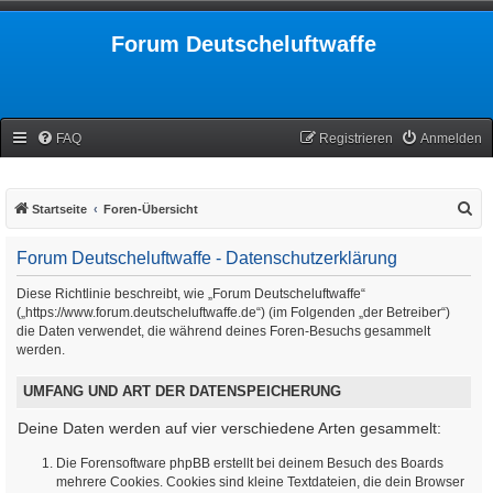
Forum Deutscheluftwaffe
FAQ
Registrieren
Anmelden
S
Startseite
Foren-Übersicht
u
Forum Deutscheluftwaffe - Datenschutzerklärung
c
h
Diese Richtlinie beschreibt, wie „Forum Deutscheluftwaffe“
(„https://www.forum.deutscheluftwaffe.de“) (im Folgenden „der Betreiber“)
e
die Daten verwendet, die während deines Foren-Besuchs gesammelt
werden.
UMFANG UND ART DER DATENSPEICHERUNG
Deine Daten werden auf vier verschiedene Arten gesammelt:
Die Forensoftware phpBB erstellt bei deinem Besuch des Boards
mehrere Cookies. Cookies sind kleine Textdateien, die dein Browser