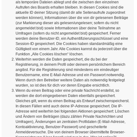
als temporäre Dateien ablegt und die zwischen den einzelnen
Aufrufen des Boards erhalten bleiben. In diesen Cookies sind die
aktuelle ID deiner Sitzung (damit dir alle Seitenaufrufe zugeordnet
werden können), Informationen über die von dir gelesenen Beiträge
(zur Markierung dieser als gelesen/ungelesen; sofern du nicht
angemeldet bist) sowie Informationen über deine Teilnahme an
Umfragen (sofern du nicht angemeldet bist) gespeichert. Ferner
werden deine Benutzer-ID, ein Authentifizierungsschlüssel und eine
Session-ID gespeichert. Die Cookies haben standardmäßig eine
Gültigkeit von einem Jahr. Alle Cookies kannst du jederzeit über die
Funktion „Alle Cookies löschen“ löschen.
Weiterhin werden die Daten gespeichert, die du bei der
Registrierung, in deinem Profil oder deinem persönlichem Bereich
angibst. Für die Registrierung sind mindestens ein eindeutiger
Benutzername, eine E-Mail-Adresse und ein Passwort notwendig.
Wenn durch den Betreiber weitere Daten als notwendig festgelegt
wurden, so ist dies für dich vor deren Eingabe ersichtlich.
Wenn du einen Beitrag oder eine private Nachricht erstellst, so
werden die dort eingegebenen Daten ebenfalls gespeichert.
Gleiches gilt, wenn du einen Beitrag als Entwurf zwischenspeicherst.
In diesen Fällen wird auch deine IP-Adresse gespeichert. Die IP-
Adresse wird weiterhin bei folgenden Aktionen gespeichert: Löschen
und Ändern von Beiträgen (dazu zählen Private Nachrichten und
Umfragen), Änderungen an zentralen Profildaten (E-Mail-Adresse,
Kontoaktivierung, Benutzer-Passwort) und gescheiterte
Anmeldeversuche. Die von deinem Browser übermittelte Browser-