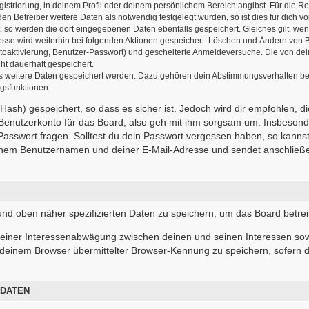
gistrierung, in deinem Profil oder deinem persönlichem Bereich angibst. Für die R
 Betreiber weitere Daten als notwendig festgelegt wurden, so ist dies für dich vor
t, so werden die dort eingegebenen Daten ebenfalls gespeichert. Gleiches gilt, wen
resse wird weiterhin bei folgenden Aktionen gespeichert: Löschen und Ändern von 
ntoaktivierung, Benutzer-Passwort) und gescheiterte Anmeldeversuche. Die von d
cht dauerhaft gespeichert.
ass weitere Daten gespeichert werden. Dazu gehören dein Abstimmungsverhalten be
ngsfunktionen.
ash) gespeichert, so dass es sicher ist. Jedoch wird dir empfohlen, d
Benutzerkonto für das Board, also geh mit ihm sorgsam um. Insbesonde
 Passwort fragen. Solltest du dein Passwort vergessen haben, so kanns
inem Benutzernamen und deiner E-Mail-Adresse und sendet anschließen
 und oben näher spezifizierten Daten zu speichern, um das Board betre
 einer Interessenabwägung zwischen deinen und seinen Interessen sowi
deinem Browser übermittelter Browser-Kennung zu speichern, sofern d
 DATEN