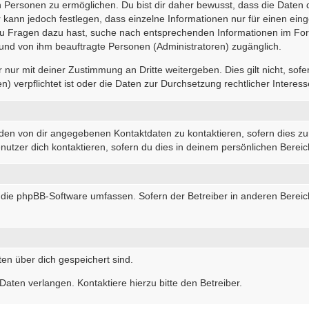
Personen zu ermöglichen. Du bist dir daher bewusst, dass die Daten dei
r kann jedoch festlegen, dass einzelne Informationen nur für einen eing
 du Fragen dazu hast, suche nach entsprechenden Informationen im For
r und von ihm beauftragte Personen (Administratoren) zugänglich.
nur mit deiner Zustimmung an Dritte weitergeben. Dies gilt nicht, sof
 verpflichtet ist oder die Daten zur Durchsetzung rechtlicher Interesse
 den von dir angegebenen Kontaktdaten zu kontaktieren, sofern dies zu
nutzer dich kontaktieren, sofern du dies in deinem persönlichen Bereich
die die phpBB-Software umfassen. Sofern der Betreiber in anderen Ber
ten über dich gespeichert sind.
aten verlangen. Kontaktiere hierzu bitte den Betreiber.