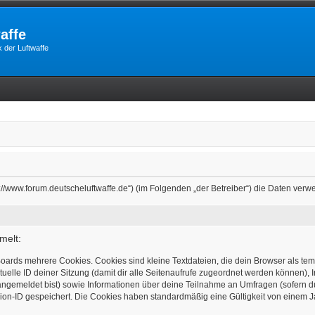
affe
 der Luftwaffe
tps://www.forum.deutscheluftwaffe.de“) (im Folgenden „der Betreiber“) die Daten 
melt:
oards mehrere Cookies. Cookies sind kleine Textdateien, die dein Browser als te
tuelle ID deiner Sitzung (damit dir alle Seitenaufrufe zugeordnet werden können), 
angemeldet bist) sowie Informationen über deine Teilnahme an Umfragen (sofern d
ion-ID gespeichert. Die Cookies haben standardmäßig eine Gültigkeit von einem Jah