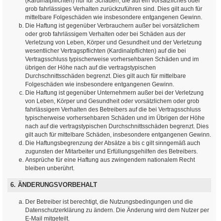
(Kardinalpflichten) nur für Schäden, die auf ein vorsätzliches oder
grob fahrlässiges Verhalten zurückzuführen sind. Dies gilt auch für
mittelbare Folgeschäden wie insbesondere entgangenen Gewinn.
Die Haftung ist gegenüber Verbrauchern außer bei vorsätzlichem
oder grob fahrlässigem Verhalten oder bei Schäden aus der
Verletzung von Leben, Körper und Gesundheit und der Verletzung
wesentlicher Vertragspflichten (Kardinalpflichten) auf die bei
Vertragsschluss typischerweise vorhersehbaren Schäden und im
übrigen der Höhe nach auf die vertragstypischen
Durchschnittsschäden begrenzt. Dies gilt auch für mittelbare
Folgeschäden wie insbesondere entgangenen Gewinn.
Die Haftung ist gegenüber Unternehmern außer bei der Verletzung
von Leben, Körper und Gesundheit oder vorsätzlichem oder grob
fahrlässigem Verhalten des Betreibers auf die bei Vertragsschluss
typischerweise vorhersehbaren Schäden und im Übrigen der Höhe
nach auf die vertragstypischen Durchschnittsschäden begrenzt. Dies
gilt auch für mittelbare Schäden, insbesondere entgangenen Gewinn.
Die Haftungsbegrenzung der Absätze a bis c gilt sinngemäß auch
zugunsten der Mitarbeiter und Erfüllungsgehilfen des Betreibers.
Ansprüche für eine Haftung aus zwingendem nationalem Recht
bleiben unberührt.
6. ÄNDERUNGSVORBEHALT
Der Betreiber ist berechtigt, die Nutzungsbedingungen und die
Datenschutzerklärung zu ändern. Die Änderung wird dem Nutzer per
E-Mail mitgeteilt.