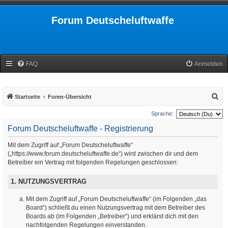
Forum Deutscheluftwaffe
FAQ
Anmelden
S
Startseite
Foren-Übersicht
u
Sprache:
c
Forum Deutscheluftwaffe - Registrierung
h
Mit dem Zugriff auf „Forum Deutscheluftwaffe“
e
(„https://www.forum.deutscheluftwaffe.de“) wird zwischen dir und dem
Betreiber ein Vertrag mit folgenden Regelungen geschlossen:
1. NUTZUNGSVERTRAG
Mit dem Zugriff auf „Forum Deutscheluftwaffe“ (im Folgenden „das
Board“) schließt du einen Nutzungsvertrag mit dem Betreiber des
Boards ab (im Folgenden „Betreiber“) und erklärst dich mit den
nachfolgenden Regelungen einverstanden.