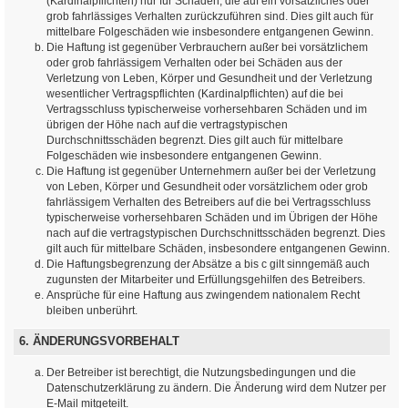
(Kardinalpflichten) nur für Schäden, die auf ein vorsätzliches oder
grob fahrlässiges Verhalten zurückzuführen sind. Dies gilt auch für
mittelbare Folgeschäden wie insbesondere entgangenen Gewinn.
Die Haftung ist gegenüber Verbrauchern außer bei vorsätzlichem
oder grob fahrlässigem Verhalten oder bei Schäden aus der
Verletzung von Leben, Körper und Gesundheit und der Verletzung
wesentlicher Vertragspflichten (Kardinalpflichten) auf die bei
Vertragsschluss typischerweise vorhersehbaren Schäden und im
übrigen der Höhe nach auf die vertragstypischen
Durchschnittsschäden begrenzt. Dies gilt auch für mittelbare
Folgeschäden wie insbesondere entgangenen Gewinn.
Die Haftung ist gegenüber Unternehmern außer bei der Verletzung
von Leben, Körper und Gesundheit oder vorsätzlichem oder grob
fahrlässigem Verhalten des Betreibers auf die bei Vertragsschluss
typischerweise vorhersehbaren Schäden und im Übrigen der Höhe
nach auf die vertragstypischen Durchschnittsschäden begrenzt. Dies
gilt auch für mittelbare Schäden, insbesondere entgangenen Gewinn.
Die Haftungsbegrenzung der Absätze a bis c gilt sinngemäß auch
zugunsten der Mitarbeiter und Erfüllungsgehilfen des Betreibers.
Ansprüche für eine Haftung aus zwingendem nationalem Recht
bleiben unberührt.
6. ÄNDERUNGSVORBEHALT
Der Betreiber ist berechtigt, die Nutzungsbedingungen und die
Datenschutzerklärung zu ändern. Die Änderung wird dem Nutzer per
E-Mail mitgeteilt.