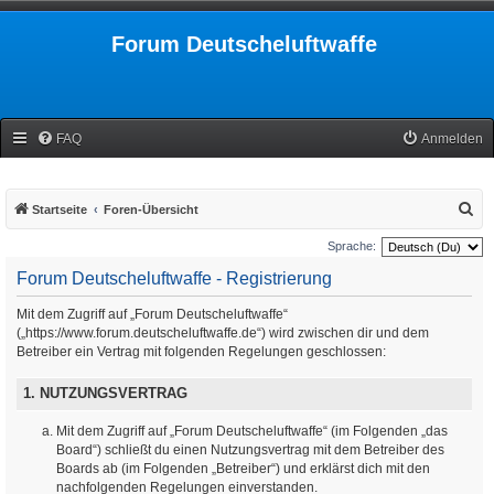
Forum Deutscheluftwaffe
FAQ
Anmelden
S
Startseite
Foren-Übersicht
u
Sprache:
c
Forum Deutscheluftwaffe - Registrierung
h
Mit dem Zugriff auf „Forum Deutscheluftwaffe“
e
(„https://www.forum.deutscheluftwaffe.de“) wird zwischen dir und dem
Betreiber ein Vertrag mit folgenden Regelungen geschlossen:
1. NUTZUNGSVERTRAG
Mit dem Zugriff auf „Forum Deutscheluftwaffe“ (im Folgenden „das
Board“) schließt du einen Nutzungsvertrag mit dem Betreiber des
Boards ab (im Folgenden „Betreiber“) und erklärst dich mit den
nachfolgenden Regelungen einverstanden.