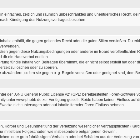
r ein einfaches, zeitlich und räumlich unbeschränktes und unentgeltliches Recht, d
h nach Kündigung des Nutzungsvertrages bestehen.
e Inhalte enthält, die gegen geltendes Recht oder die guten Sitten verstoßen. Du erk
u verwenden.
stößen gegen diese Nutzungsbedingungen oder anderer im Board veröffentlichten 
dir ein Hausverbot erteilen.
ung für die Inhalte von Beiträgen übernimmt, die er nicht selbst erstellt hat oder
erzeit zu löschen oder zu sperren.
ge abzuändern, sofern sie gegen o. g. Regeln verstoßen oder geeignet sind, dem B
ter der „
GNU General Public License v2
“ (GPL) bereitgestellten Foren-Software
y unter www.phpbb.de zur Verfügung gestellt. Beide haben keinen Einfluss auf di
wecke nicht untersagen oder auf Inhalte fremder Foren Einfluss nehmen.
, Körper und Gesundheit und der Verletzung wesentlicher Vertragspflichten (Kardin
ch für mittelbare Folgeschäden wie insbesondere entgangenen Gewinn.
lichem oder grob fahrlässigem Verhalten oder bei Schäden aus der Verletzung von