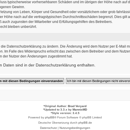
sschluss typischerweise vorhersehbaren Schäden und im übrigen der Höhe nach auf d
angenen Gewinn.
letzung von Leben, Körper und Gesundheit oder vorsätzlichem oder grob fahrlässig
r Höhe nach auf die vertragstypischen Durchschnittsschäden begrenzt. Dies gilt
 auch zugunsten der Mitarbeiter und Erfüllungsgehilfen des Betreibers.
cht bleiben unberührt.
 die Datenschutzerklärung zu ändern. Die Änderung wird dem Nutzer per E-Mail mit
n. Im Falle des Widerspruchs erlischt das zwischen dem Betreiber und dem Nutzer 
nn der Nutzer den Änderungen zugestimmt hat.
 Daten sind in der Datenschutzerklärung enthalten.
*
Original Author:
Brad Veryard
*
Updated to 3.3.x by
MannixMD
*
Style version: 3.4.5
Powered by
phpBB
® Forum Software © phpBB Limited
Deutsche Übersetzung durch
phpBB.de
Datenschutz
|
Nutzungsbedingungen