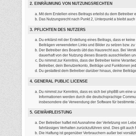
2. EINRÄUMUNG VON NUTZUNGSRECHTEN
Mit dem Erstellen eines Beitrags erteilst du dem Betreibe
Das Nutzungsrecht nach Punkt 2, Unterpunkt a bleibt auc
3. PFLICHTEN DES NUTZERS
Du erklärst mit der Erstellung eines Beitrags, dass er kein
Beiträgen verwendeten Links und Bilder zu setzen bzw. z
Der Betreiber des Boards übt das Hausrecht aus. Bei Ver
dauerhaft von der Nutzung dieses Boards ausschließen und 
Du nimmst zur Kenntnis, dass der Betreiber keine Verantwort
Betreiber, dein Benutzerkonto, Beiträge und Funktionen jed
Du gestattest dem Betreiber darüber hinaus, deine Beiträ
4. GENERAL PUBLIC LICENSE
Du nimmst zur Kenntnis, dass es sich bei phpBB um eine un
Informationen werden durch die deutschsprachige Communit
insbesondere die Verwendung der Software für bestimmte Z
5. GEWÄHRLEISTUNG
Der Betreiber haftet mit Ausnahme der Verletzung von Leben
fahrlässiges Verhalten zurückzuführen sind. Dies gilt au
Die Haftung ist gegenüber Verbrauchern außer bei vorsätz