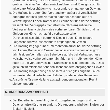
(Kardinalpflichten) nur für Schäden, die auf ein vorsätzliches oder
grob fahrlässiges Verhalten zurückzuführen sind. Dies gilt auch für
mittelbare Folgeschäden wie insbesondere entgangenen Gewinn.
Die Haftung ist gegenüber Verbrauchern außer bei vorsätzlichem
oder grob fahrlässigem Verhalten oder bei Schäden aus der
Verletzung von Leben, Körper und Gesundheit und der Verletzung
wesentlicher Vertragspflichten (Kardinalpflichten) auf die bei
Vertragsschluss typischerweise vorhersehbaren Schäden und im
übrigen der Höhe nach auf die vertragstypischen
Durchschnittsschäden begrenzt. Dies gilt auch für mittelbare
Folgeschäden wie insbesondere entgangenen Gewinn.
Die Haftung ist gegenüber Unternehmern außer bei der Verletzung
von Leben, Körper und Gesundheit oder vorsätzlichem oder grob
fahrlässigem Verhalten des Betreibers auf die bei Vertragsschluss
typischerweise vorhersehbaren Schäden und im Übrigen der Höhe
nach auf die vertragstypischen Durchschnittsschäden begrenzt. Dies
gilt auch für mittelbare Schäden, insbesondere entgangenen Gewinn.
Die Haftungsbegrenzung der Absätze a bis c gilt sinngemäß auch
zugunsten der Mitarbeiter und Erfüllungsgehilfen des Betreibers.
Ansprüche für eine Haftung aus zwingendem nationalem Recht
bleiben unberührt.
6. ÄNDERUNGSVORBEHALT
Der Betreiber ist berechtigt, die Nutzungsbedingungen und die
Datenschutzerklärung zu ändern. Die Änderung wird dem Nutzer per
E-Mail mitgeteilt.