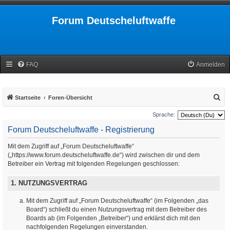
Forum Deutscheluftwaffe
FAQ
Anmelden
S
Startseite
Foren-Übersicht
u
Sprache:
c
Forum Deutscheluftwaffe - Registrierung
h
Mit dem Zugriff auf „Forum Deutscheluftwaffe“
e
(„https://www.forum.deutscheluftwaffe.de“) wird zwischen dir und dem
Betreiber ein Vertrag mit folgenden Regelungen geschlossen:
1. NUTZUNGSVERTRAG
Mit dem Zugriff auf „Forum Deutscheluftwaffe“ (im Folgenden „das
Board“) schließt du einen Nutzungsvertrag mit dem Betreiber des
Boards ab (im Folgenden „Betreiber“) und erklärst dich mit den
nachfolgenden Regelungen einverstanden.