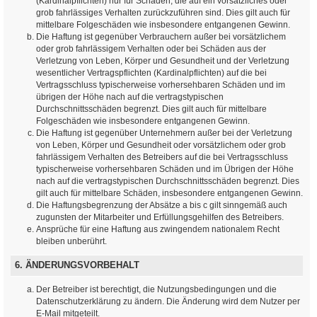
(Kardinalpflichten) nur für Schäden, die auf ein vorsätzliches oder
grob fahrlässiges Verhalten zurückzuführen sind. Dies gilt auch für
mittelbare Folgeschäden wie insbesondere entgangenen Gewinn.
Die Haftung ist gegenüber Verbrauchern außer bei vorsätzlichem
oder grob fahrlässigem Verhalten oder bei Schäden aus der
Verletzung von Leben, Körper und Gesundheit und der Verletzung
wesentlicher Vertragspflichten (Kardinalpflichten) auf die bei
Vertragsschluss typischerweise vorhersehbaren Schäden und im
übrigen der Höhe nach auf die vertragstypischen
Durchschnittsschäden begrenzt. Dies gilt auch für mittelbare
Folgeschäden wie insbesondere entgangenen Gewinn.
Die Haftung ist gegenüber Unternehmern außer bei der Verletzung
von Leben, Körper und Gesundheit oder vorsätzlichem oder grob
fahrlässigem Verhalten des Betreibers auf die bei Vertragsschluss
typischerweise vorhersehbaren Schäden und im Übrigen der Höhe
nach auf die vertragstypischen Durchschnittsschäden begrenzt. Dies
gilt auch für mittelbare Schäden, insbesondere entgangenen Gewinn.
Die Haftungsbegrenzung der Absätze a bis c gilt sinngemäß auch
zugunsten der Mitarbeiter und Erfüllungsgehilfen des Betreibers.
Ansprüche für eine Haftung aus zwingendem nationalem Recht
bleiben unberührt.
6. ÄNDERUNGSVORBEHALT
Der Betreiber ist berechtigt, die Nutzungsbedingungen und die
Datenschutzerklärung zu ändern. Die Änderung wird dem Nutzer per
E-Mail mitgeteilt.