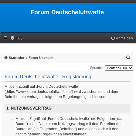
Forum Deutscheluftwaffe
FAQ
Anmelden
S
Startseite
Foren-Übersicht
u
Sprache:
c
Forum Deutscheluftwaffe - Registrierung
h
Mit dem Zugriff auf „Forum Deutscheluftwaffe“
e
(„https://www.forum.deutscheluftwaffe.de“) wird zwischen dir und dem
Betreiber ein Vertrag mit folgenden Regelungen geschlossen:
1. NUTZUNGSVERTRAG
Mit dem Zugriff auf „Forum Deutscheluftwaffe“ (im Folgenden „das
Board“) schließt du einen Nutzungsvertrag mit dem Betreiber des
Boards ab (im Folgenden „Betreiber“) und erklärst dich mit den
nachfolgenden Regelungen einverstanden.