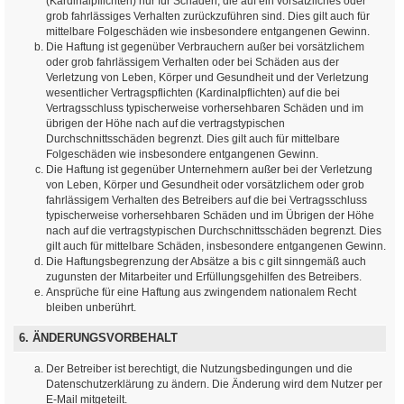
(Kardinalpflichten) nur für Schäden, die auf ein vorsätzliches oder
grob fahrlässiges Verhalten zurückzuführen sind. Dies gilt auch für
mittelbare Folgeschäden wie insbesondere entgangenen Gewinn.
Die Haftung ist gegenüber Verbrauchern außer bei vorsätzlichem
oder grob fahrlässigem Verhalten oder bei Schäden aus der
Verletzung von Leben, Körper und Gesundheit und der Verletzung
wesentlicher Vertragspflichten (Kardinalpflichten) auf die bei
Vertragsschluss typischerweise vorhersehbaren Schäden und im
übrigen der Höhe nach auf die vertragstypischen
Durchschnittsschäden begrenzt. Dies gilt auch für mittelbare
Folgeschäden wie insbesondere entgangenen Gewinn.
Die Haftung ist gegenüber Unternehmern außer bei der Verletzung
von Leben, Körper und Gesundheit oder vorsätzlichem oder grob
fahrlässigem Verhalten des Betreibers auf die bei Vertragsschluss
typischerweise vorhersehbaren Schäden und im Übrigen der Höhe
nach auf die vertragstypischen Durchschnittsschäden begrenzt. Dies
gilt auch für mittelbare Schäden, insbesondere entgangenen Gewinn.
Die Haftungsbegrenzung der Absätze a bis c gilt sinngemäß auch
zugunsten der Mitarbeiter und Erfüllungsgehilfen des Betreibers.
Ansprüche für eine Haftung aus zwingendem nationalem Recht
bleiben unberührt.
6. ÄNDERUNGSVORBEHALT
Der Betreiber ist berechtigt, die Nutzungsbedingungen und die
Datenschutzerklärung zu ändern. Die Änderung wird dem Nutzer per
E-Mail mitgeteilt.