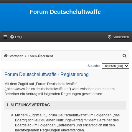
Forum Deutscheluftwaffe
FAQ
Anmelden
S
Startseite
Foren-Übersicht
u
Sprache:
c
Forum Deutscheluftwaffe - Registrierung
h
Mit dem Zugriff auf „Forum Deutscheluftwaffe“
e
(„https://www.forum.deutscheluftwaffe.de“) wird zwischen dir und dem
Betreiber ein Vertrag mit folgenden Regelungen geschlossen:
1. NUTZUNGSVERTRAG
Mit dem Zugriff auf „Forum Deutscheluftwaffe“ (im Folgenden „das
Board“) schließt du einen Nutzungsvertrag mit dem Betreiber des
Boards ab (im Folgenden „Betreiber“) und erklärst dich mit den
nachfolgenden Regelungen einverstanden.