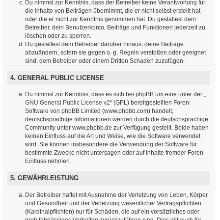
Du nimmst zur Kenntnis, dass der Betreiber keine Verantwortung für
die Inhalte von Beiträgen übernimmt, die er nicht selbst erstellt hat
oder die er nicht zur Kenntnis genommen hat. Du gestattest dem
Betreiber, dein Benutzerkonto, Beiträge und Funktionen jederzeit zu
löschen oder zu sperren.
Du gestattest dem Betreiber darüber hinaus, deine Beiträge
abzuändern, sofern sie gegen o. g. Regeln verstoßen oder geeignet
sind, dem Betreiber oder einem Dritten Schaden zuzufügen.
4. GENERAL PUBLIC LICENSE
Du nimmst zur Kenntnis, dass es sich bei phpBB um eine unter der „
GNU General Public License v2
“ (GPL) bereitgestellten Foren-
Software von phpBB Limited (www.phpbb.com) handelt;
deutschsprachige Informationen werden durch die deutschsprachige
Community unter www.phpbb.de zur Verfügung gestellt. Beide haben
keinen Einfluss auf die Art und Weise, wie die Software verwendet
wird. Sie können insbesondere die Verwendung der Software für
bestimmte Zwecke nicht untersagen oder auf Inhalte fremder Foren
Einfluss nehmen.
5. GEWÄHRLEISTUNG
Der Betreiber haftet mit Ausnahme der Verletzung von Leben, Körper
und Gesundheit und der Verletzung wesentlicher Vertragspflichten
(Kardinalpflichten) nur für Schäden, die auf ein vorsätzliches oder
grob fahrlässiges Verhalten zurückzuführen sind. Dies gilt auch für