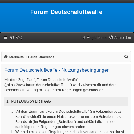
Forum Deutscheluftwaffe
FAQ
Registrieren
Anmelden
S
Startseite
Foren-Übersicht
u
Forum Deutscheluftwaffe - Nutzungsbedingungen
c
h
Mit dem Zugriff auf „Forum Deutscheluftwaffe“
(„https://www.forum.deutscheluftwaffe.de“) wird zwischen dir und dem
e
Betreiber ein Vertrag mit folgenden Regelungen geschlossen:
1. NUTZUNGSVERTRAG
Mit dem Zugriff auf „Forum Deutscheluftwaffe“ (im Folgenden „das
Board“) schließt du einen Nutzungsvertrag mit dem Betreiber des
Boards ab (im Folgenden „Betreiber“) und erklärst dich mit den
nachfolgenden Regelungen einverstanden.
Wenn du mit diesen Regelungen nicht einverstanden bist, so darfst