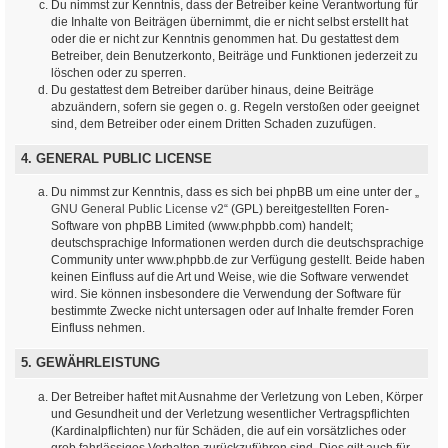
Du nimmst zur Kenntnis, dass der Betreiber keine Verantwortung für
die Inhalte von Beiträgen übernimmt, die er nicht selbst erstellt hat
oder die er nicht zur Kenntnis genommen hat. Du gestattest dem
Betreiber, dein Benutzerkonto, Beiträge und Funktionen jederzeit zu
löschen oder zu sperren.
Du gestattest dem Betreiber darüber hinaus, deine Beiträge
abzuändern, sofern sie gegen o. g. Regeln verstoßen oder geeignet
sind, dem Betreiber oder einem Dritten Schaden zuzufügen.
4. GENERAL PUBLIC LICENSE
Du nimmst zur Kenntnis, dass es sich bei phpBB um eine unter der „
GNU General Public License v2
“ (GPL) bereitgestellten Foren-
Software von phpBB Limited (www.phpbb.com) handelt;
deutschsprachige Informationen werden durch die deutschsprachige
Community unter www.phpbb.de zur Verfügung gestellt. Beide haben
keinen Einfluss auf die Art und Weise, wie die Software verwendet
wird. Sie können insbesondere die Verwendung der Software für
bestimmte Zwecke nicht untersagen oder auf Inhalte fremder Foren
Einfluss nehmen.
5. GEWÄHRLEISTUNG
Der Betreiber haftet mit Ausnahme der Verletzung von Leben, Körper
und Gesundheit und der Verletzung wesentlicher Vertragspflichten
(Kardinalpflichten) nur für Schäden, die auf ein vorsätzliches oder
grob fahrlässiges Verhalten zurückzuführen sind. Dies gilt auch für