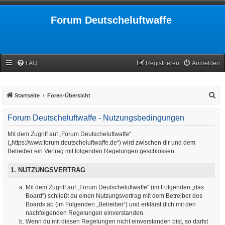
Forum Deutscheluftwaffe
FAQ
Registrieren
Anmelden
S
Startseite
Foren-Übersicht
u
Forum Deutscheluftwaffe - Nutzungsbedingungen
c
h
Mit dem Zugriff auf „Forum Deutscheluftwaffe“
(„https://www.forum.deutscheluftwaffe.de“) wird zwischen dir und dem
e
Betreiber ein Vertrag mit folgenden Regelungen geschlossen:
1. NUTZUNGSVERTRAG
Mit dem Zugriff auf „Forum Deutscheluftwaffe“ (im Folgenden „das
Board“) schließt du einen Nutzungsvertrag mit dem Betreiber des
Boards ab (im Folgenden „Betreiber“) und erklärst dich mit den
nachfolgenden Regelungen einverstanden.
Wenn du mit diesen Regelungen nicht einverstanden bist, so darfst