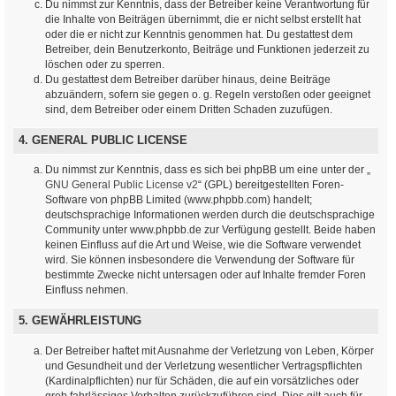
Du nimmst zur Kenntnis, dass der Betreiber keine Verantwortung für
die Inhalte von Beiträgen übernimmt, die er nicht selbst erstellt hat
oder die er nicht zur Kenntnis genommen hat. Du gestattest dem
Betreiber, dein Benutzerkonto, Beiträge und Funktionen jederzeit zu
löschen oder zu sperren.
Du gestattest dem Betreiber darüber hinaus, deine Beiträge
abzuändern, sofern sie gegen o. g. Regeln verstoßen oder geeignet
sind, dem Betreiber oder einem Dritten Schaden zuzufügen.
4. GENERAL PUBLIC LICENSE
Du nimmst zur Kenntnis, dass es sich bei phpBB um eine unter der „
GNU General Public License v2
“ (GPL) bereitgestellten Foren-
Software von phpBB Limited (www.phpbb.com) handelt;
deutschsprachige Informationen werden durch die deutschsprachige
Community unter www.phpbb.de zur Verfügung gestellt. Beide haben
keinen Einfluss auf die Art und Weise, wie die Software verwendet
wird. Sie können insbesondere die Verwendung der Software für
bestimmte Zwecke nicht untersagen oder auf Inhalte fremder Foren
Einfluss nehmen.
5. GEWÄHRLEISTUNG
Der Betreiber haftet mit Ausnahme der Verletzung von Leben, Körper
und Gesundheit und der Verletzung wesentlicher Vertragspflichten
(Kardinalpflichten) nur für Schäden, die auf ein vorsätzliches oder
grob fahrlässiges Verhalten zurückzuführen sind. Dies gilt auch für