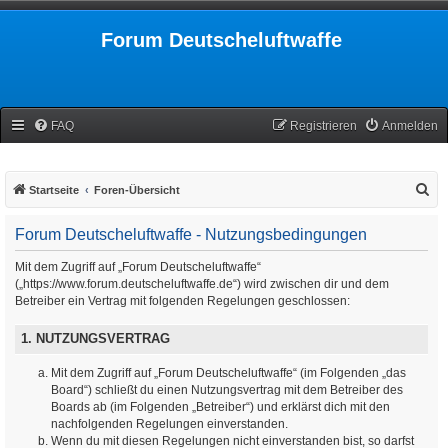
Forum Deutscheluftwaffe
FAQ
Registrieren
Anmelden
S
Startseite
Foren-Übersicht
u
Forum Deutscheluftwaffe - Nutzungsbedingungen
c
h
Mit dem Zugriff auf „Forum Deutscheluftwaffe“
(„https://www.forum.deutscheluftwaffe.de“) wird zwischen dir und dem
e
Betreiber ein Vertrag mit folgenden Regelungen geschlossen:
1. NUTZUNGSVERTRAG
Mit dem Zugriff auf „Forum Deutscheluftwaffe“ (im Folgenden „das
Board“) schließt du einen Nutzungsvertrag mit dem Betreiber des
Boards ab (im Folgenden „Betreiber“) und erklärst dich mit den
nachfolgenden Regelungen einverstanden.
Wenn du mit diesen Regelungen nicht einverstanden bist, so darfst