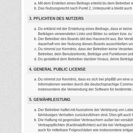
Mit dem Erstellen eines Beitrags erteilst du dem Betreibe
Das Nutzungsrecht nach Punkt 2, Unterpunkt a bleibt auc
3. PFLICHTEN DES NUTZERS
Du erklärst mit der Erstellung eines Beitrags, dass er kein
Beiträgen verwendeten Links und Bilder zu setzen bzw. z
Der Betreiber des Boards übt das Hausrecht aus. Bei Ver
dauerhaft von der Nutzung dieses Boards ausschließen und 
Du nimmst zur Kenntnis, dass der Betreiber keine Verantwort
Betreiber, dein Benutzerkonto, Beiträge und Funktionen jed
Du gestattest dem Betreiber darüber hinaus, deine Beiträ
4. GENERAL PUBLIC LICENSE
Du nimmst zur Kenntnis, dass es sich bei phpBB um eine un
Informationen werden durch die deutschsprachige Communit
insbesondere die Verwendung der Software für bestimmte Z
5. GEWÄHRLEISTUNG
Der Betreiber haftet mit Ausnahme der Verletzung von Leben
fahrlässiges Verhalten zurückzuführen sind. Dies gilt au
Die Haftung ist gegenüber Verbrauchern außer bei vorsätz
Vertragspflichten (Kardinalpflichten) auf die bei Vertrag
auch für mittelbare Folgeschäden wie insbesondere entg