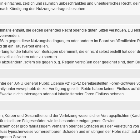
r ein einfaches, zeitlich und räumlich unbeschränktes und unentgeltliches Recht, d
h nach Kündigung des Nutzungsvertrages bestehen.
e Inhalte enthält, die gegen geltendes Recht oder die guten Sitten verstoßen. Du erk
u verwenden.
stößen gegen diese Nutzungsbedingungen oder anderer im Board veröffentlichten 
dir ein Hausverbot erteilen.
ung für die Inhalte von Beiträgen übernimmt, die er nicht selbst erstellt hat oder
erzeit zu löschen oder zu sperren.
ge abzuändern, sofern sie gegen o. g. Regeln verstoßen oder geeignet sind, dem B
ter der „
GNU General Public License v2
“ (GPL) bereitgestellten Foren-Software
y unter www.phpbb.de zur Verfügung gestellt. Beide haben keinen Einfluss auf di
wecke nicht untersagen oder auf Inhalte fremder Foren Einfluss nehmen.
, Körper und Gesundheit und der Verletzung wesentlicher Vertragspflichten (Kardin
ch für mittelbare Folgeschäden wie insbesondere entgangenen Gewinn.
lichem oder grob fahrlässigem Verhalten oder bei Schäden aus der Verletzung von
sschluss typischerweise vorhersehbaren Schäden und im übrigen der Höhe nach auf d
angenen Gewinn.