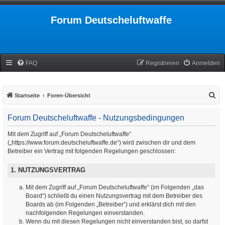
Forum Deutscheluftwaffe
FAQ
Registrieren
Anmelden
S
Startseite
Foren-Übersicht
u
Forum Deutscheluftwaffe - Nutzungsbedingungen
c
h
Mit dem Zugriff auf „Forum Deutscheluftwaffe“
(„https://www.forum.deutscheluftwaffe.de“) wird zwischen dir und dem
e
Betreiber ein Vertrag mit folgenden Regelungen geschlossen:
1. NUTZUNGSVERTRAG
Mit dem Zugriff auf „Forum Deutscheluftwaffe“ (im Folgenden „das
Board“) schließt du einen Nutzungsvertrag mit dem Betreiber des
Boards ab (im Folgenden „Betreiber“) und erklärst dich mit den
nachfolgenden Regelungen einverstanden.
Wenn du mit diesen Regelungen nicht einverstanden bist, so darfst