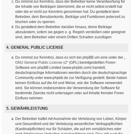
Du nimmst zur Kenntnis, dass der Betreiber keine Verantwortung für
die Inhalte von Beiträgen übernimmt, die er nicht selbst erstellt hat
oder die er nicht zur Kenntnis genommen hat. Du gestattest dem
Betreiber, dein Benutzerkonto, Beiträge und Funktionen jederzeit zu
löschen oder zu sperren.
Du gestattest dem Betreiber darüber hinaus, deine Beiträge
abzuändern, sofern sie gegen o. g. Regeln verstoßen oder geeignet
sind, dem Betreiber oder einem Dritten Schaden zuzufügen.
4. GENERAL PUBLIC LICENSE
Du nimmst zur Kenntnis, dass es sich bei phpBB um eine unter der „
GNU General Public License v2
“ (GPL) bereitgestellten Foren-
Software von phpBB Limited (www.phpbb.com) handelt;
deutschsprachige Informationen werden durch die deutschsprachige
Community unter www.phpbb.de zur Verfügung gestellt. Beide haben
keinen Einfluss auf die Art und Weise, wie die Software verwendet
wird. Sie können insbesondere die Verwendung der Software für
bestimmte Zwecke nicht untersagen oder auf Inhalte fremder Foren
Einfluss nehmen.
5. GEWÄHRLEISTUNG
Der Betreiber haftet mit Ausnahme der Verletzung von Leben, Körper
und Gesundheit und der Verletzung wesentlicher Vertragspflichten
(Kardinalpflichten) nur für Schäden, die auf ein vorsätzliches oder
grob fahrlässiges Verhalten zurückzuführen sind. Dies gilt auch für