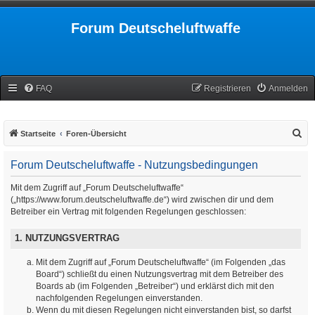
Forum Deutscheluftwaffe
FAQ
Registrieren
Anmelden
S
Startseite
Foren-Übersicht
u
Forum Deutscheluftwaffe - Nutzungsbedingungen
c
h
Mit dem Zugriff auf „Forum Deutscheluftwaffe“
(„https://www.forum.deutscheluftwaffe.de“) wird zwischen dir und dem
e
Betreiber ein Vertrag mit folgenden Regelungen geschlossen:
1. NUTZUNGSVERTRAG
Mit dem Zugriff auf „Forum Deutscheluftwaffe“ (im Folgenden „das
Board“) schließt du einen Nutzungsvertrag mit dem Betreiber des
Boards ab (im Folgenden „Betreiber“) und erklärst dich mit den
nachfolgenden Regelungen einverstanden.
Wenn du mit diesen Regelungen nicht einverstanden bist, so darfst