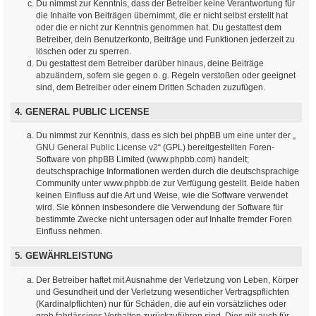
Du nimmst zur Kenntnis, dass der Betreiber keine Verantwortung für
die Inhalte von Beiträgen übernimmt, die er nicht selbst erstellt hat
oder die er nicht zur Kenntnis genommen hat. Du gestattest dem
Betreiber, dein Benutzerkonto, Beiträge und Funktionen jederzeit zu
löschen oder zu sperren.
Du gestattest dem Betreiber darüber hinaus, deine Beiträge
abzuändern, sofern sie gegen o. g. Regeln verstoßen oder geeignet
sind, dem Betreiber oder einem Dritten Schaden zuzufügen.
4. GENERAL PUBLIC LICENSE
Du nimmst zur Kenntnis, dass es sich bei phpBB um eine unter der „
GNU General Public License v2
“ (GPL) bereitgestellten Foren-
Software von phpBB Limited (www.phpbb.com) handelt;
deutschsprachige Informationen werden durch die deutschsprachige
Community unter www.phpbb.de zur Verfügung gestellt. Beide haben
keinen Einfluss auf die Art und Weise, wie die Software verwendet
wird. Sie können insbesondere die Verwendung der Software für
bestimmte Zwecke nicht untersagen oder auf Inhalte fremder Foren
Einfluss nehmen.
5. GEWÄHRLEISTUNG
Der Betreiber haftet mit Ausnahme der Verletzung von Leben, Körper
und Gesundheit und der Verletzung wesentlicher Vertragspflichten
(Kardinalpflichten) nur für Schäden, die auf ein vorsätzliches oder
grob fahrlässiges Verhalten zurückzuführen sind. Dies gilt auch für