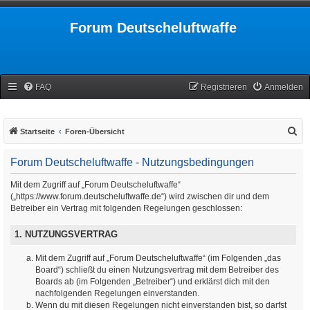
Forum Deutscheluftwaffe
FAQ
Registrieren
Anmelden
S
Startseite
Foren-Übersicht
u
Forum Deutscheluftwaffe - Nutzungsbedingungen
c
h
Mit dem Zugriff auf „Forum Deutscheluftwaffe“
(„https://www.forum.deutscheluftwaffe.de“) wird zwischen dir und dem
e
Betreiber ein Vertrag mit folgenden Regelungen geschlossen:
1. NUTZUNGSVERTRAG
Mit dem Zugriff auf „Forum Deutscheluftwaffe“ (im Folgenden „das
Board“) schließt du einen Nutzungsvertrag mit dem Betreiber des
Boards ab (im Folgenden „Betreiber“) und erklärst dich mit den
nachfolgenden Regelungen einverstanden.
Wenn du mit diesen Regelungen nicht einverstanden bist, so darfst