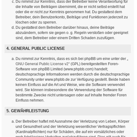
Du nimmst zur Kenntnis, dass der Betreiber keine Verantwortung für
die Inhalte von Beiträgen übernimmt, die er nicht selbst erstellt hat
oder die er nicht zur Kenntnis genommen hat. Du gestattest dem
Betreiber, dein Benutzerkonto, Beiträge und Funktionen jederzeit zu
löschen oder zu sperren.
Du gestattest dem Betreiber darüber hinaus, deine Beiträge
abzuändern, sofern sie gegen o. g. Regeln verstoßen oder geeignet
sind, dem Betreiber oder einem Dritten Schaden zuzufügen.
4. GENERAL PUBLIC LICENSE
Du nimmst zur Kenntnis, dass es sich bei phpBB um eine unter der „
GNU General Public License v2
“ (GPL) bereitgestellten Foren-
Software von phpBB Limited (www.phpbb.com) handelt;
deutschsprachige Informationen werden durch die deutschsprachige
Community unter www.phpbb.de zur Verfügung gestellt. Beide haben
keinen Einfluss auf die Art und Weise, wie die Software verwendet
wird. Sie können insbesondere die Verwendung der Software für
bestimmte Zwecke nicht untersagen oder auf Inhalte fremder Foren
Einfluss nehmen.
5. GEWÄHRLEISTUNG
Der Betreiber haftet mit Ausnahme der Verletzung von Leben, Körper
und Gesundheit und der Verletzung wesentlicher Vertragspflichten
(Kardinalpflichten) nur für Schäden, die auf ein vorsätzliches oder
grob fahrlässiges Verhalten zurückzuführen sind. Dies gilt auch für