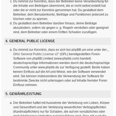
Du nimmst zur Kenntnis, dass der Betreiber keine Verantwortung für
die Inhalte von Beiträgen übernimmt, die er nicht selbst erstellt hat
oder die er nicht zur Kenntnis genommen hat. Du gestattest dem
Betreiber, dein Benutzerkonto, Beiträge und Funktionen jederzeit zu
löschen oder zu sperren.
Du gestattest dem Betreiber darüber hinaus, deine Beiträge
abzuändern, sofern sie gegen o. g. Regeln verstoßen oder geeignet
sind, dem Betreiber oder einem Dritten Schaden zuzufügen.
4. GENERAL PUBLIC LICENSE
Du nimmst zur Kenntnis, dass es sich bei phpBB um eine unter der „
GNU General Public License v2
“ (GPL) bereitgestellten Foren-
Software von phpBB Limited (www.phpbb.com) handelt;
deutschsprachige Informationen werden durch die deutschsprachige
Community unter www.phpbb.de zur Verfügung gestellt. Beide haben
keinen Einfluss auf die Art und Weise, wie die Software verwendet
wird. Sie können insbesondere die Verwendung der Software für
bestimmte Zwecke nicht untersagen oder auf Inhalte fremder Foren
Einfluss nehmen.
5. GEWÄHRLEISTUNG
Der Betreiber haftet mit Ausnahme der Verletzung von Leben, Körper
und Gesundheit und der Verletzung wesentlicher Vertragspflichten
(Kardinalpflichten) nur für Schäden, die auf ein vorsätzliches oder
grob fahrlässiges Verhalten zurückzuführen sind. Dies gilt auch für