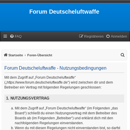
Forum Deutscheluftwaffe
FAQ
Registrieren
Anmelden
S
Startseite
Foren-Übersicht
u
Forum Deutscheluftwaffe - Nutzungsbedingungen
c
h
Mit dem Zugriff auf „Forum Deutscheluftwaffe“
(„https://www.forum.deutscheluftwaffe.de“) wird zwischen dir und dem
e
Betreiber ein Vertrag mit folgenden Regelungen geschlossen:
1. NUTZUNGSVERTRAG
Mit dem Zugriff auf „Forum Deutscheluftwaffe“ (im Folgenden „das
Board“) schließt du einen Nutzungsvertrag mit dem Betreiber des
Boards ab (im Folgenden „Betreiber“) und erklärst dich mit den
nachfolgenden Regelungen einverstanden.
Wenn du mit diesen Regelungen nicht einverstanden bist, so darfst