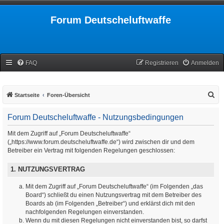
Forum Deutscheluftwaffe
FAQ
Registrieren
Anmelden
S
Startseite
Foren-Übersicht
u
Forum Deutscheluftwaffe - Nutzungsbedingungen
c
h
Mit dem Zugriff auf „Forum Deutscheluftwaffe“
(„https://www.forum.deutscheluftwaffe.de“) wird zwischen dir und dem
e
Betreiber ein Vertrag mit folgenden Regelungen geschlossen:
1. NUTZUNGSVERTRAG
Mit dem Zugriff auf „Forum Deutscheluftwaffe“ (im Folgenden „das
Board“) schließt du einen Nutzungsvertrag mit dem Betreiber des
Boards ab (im Folgenden „Betreiber“) und erklärst dich mit den
nachfolgenden Regelungen einverstanden.
Wenn du mit diesen Regelungen nicht einverstanden bist, so darfst