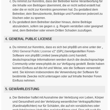
Du nimmst zur Kenntnis, dass der Betreiber keine Verantwortung für
die Inhalte von Beiträgen übernimmt, die er nicht selbst erstellt hat
oder die er nicht zur Kenntnis genommen hat. Du gestattest dem
Betreiber, dein Benutzerkonto, Beiträge und Funktionen jederzeit zu
löschen oder zu sperren.
Du gestattest dem Betreiber darüber hinaus, deine Beiträge
abzuändern, sofern sie gegen o. g. Regeln verstoßen oder geeignet
sind, dem Betreiber oder einem Dritten Schaden zuzufügen.
4. GENERAL PUBLIC LICENSE
Du nimmst zur Kenntnis, dass es sich bei phpBB um eine unter der „
GNU General Public License v2
“ (GPL) bereitgestellten Foren-
Software von phpBB Limited (www.phpbb.com) handelt;
deutschsprachige Informationen werden durch die deutschsprachige
Community unter www.phpbb.de zur Verfügung gestellt. Beide haben
keinen Einfluss auf die Art und Weise, wie die Software verwendet
wird. Sie können insbesondere die Verwendung der Software für
bestimmte Zwecke nicht untersagen oder auf Inhalte fremder Foren
Einfluss nehmen.
5. GEWÄHRLEISTUNG
Der Betreiber haftet mit Ausnahme der Verletzung von Leben, Körper
und Gesundheit und der Verletzung wesentlicher Vertragspflichten
(Kardinalpflichten) nur für Schäden, die auf ein vorsätzliches oder
grob fahrlässiges Verhalten zurückzuführen sind. Dies gilt auch für