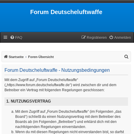
Forum Deutscheluftwaffe
FAQ
Registrieren
Anmelden
S
Startseite
Foren-Übersicht
u
Forum Deutscheluftwaffe - Nutzungsbedingungen
c
h
Mit dem Zugriff auf „Forum Deutscheluftwaffe“
(„https://www.forum.deutscheluftwaffe.de“) wird zwischen dir und dem
e
Betreiber ein Vertrag mit folgenden Regelungen geschlossen:
1. NUTZUNGSVERTRAG
Mit dem Zugriff auf „Forum Deutscheluftwaffe“ (im Folgenden „das
Board“) schließt du einen Nutzungsvertrag mit dem Betreiber des
Boards ab (im Folgenden „Betreiber“) und erklärst dich mit den
nachfolgenden Regelungen einverstanden.
Wenn du mit diesen Regelungen nicht einverstanden bist, so darfst