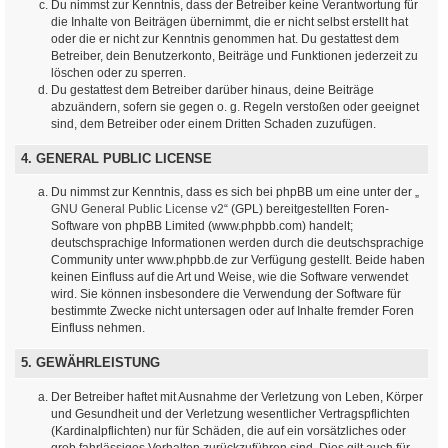
Du nimmst zur Kenntnis, dass der Betreiber keine Verantwortung für
die Inhalte von Beiträgen übernimmt, die er nicht selbst erstellt hat
oder die er nicht zur Kenntnis genommen hat. Du gestattest dem
Betreiber, dein Benutzerkonto, Beiträge und Funktionen jederzeit zu
löschen oder zu sperren.
Du gestattest dem Betreiber darüber hinaus, deine Beiträge
abzuändern, sofern sie gegen o. g. Regeln verstoßen oder geeignet
sind, dem Betreiber oder einem Dritten Schaden zuzufügen.
4. GENERAL PUBLIC LICENSE
Du nimmst zur Kenntnis, dass es sich bei phpBB um eine unter der „
GNU General Public License v2
“ (GPL) bereitgestellten Foren-
Software von phpBB Limited (www.phpbb.com) handelt;
deutschsprachige Informationen werden durch die deutschsprachige
Community unter www.phpbb.de zur Verfügung gestellt. Beide haben
keinen Einfluss auf die Art und Weise, wie die Software verwendet
wird. Sie können insbesondere die Verwendung der Software für
bestimmte Zwecke nicht untersagen oder auf Inhalte fremder Foren
Einfluss nehmen.
5. GEWÄHRLEISTUNG
Der Betreiber haftet mit Ausnahme der Verletzung von Leben, Körper
und Gesundheit und der Verletzung wesentlicher Vertragspflichten
(Kardinalpflichten) nur für Schäden, die auf ein vorsätzliches oder
grob fahrlässiges Verhalten zurückzuführen sind. Dies gilt auch für