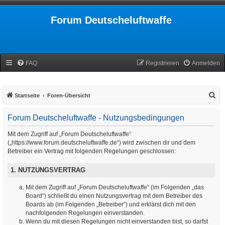
Forum Deutscheluftwaffe
FAQ
Registrieren
Anmelden
S
Startseite
Foren-Übersicht
u
Forum Deutscheluftwaffe - Nutzungsbedingungen
c
h
Mit dem Zugriff auf „Forum Deutscheluftwaffe“
(„https://www.forum.deutscheluftwaffe.de“) wird zwischen dir und dem
e
Betreiber ein Vertrag mit folgenden Regelungen geschlossen:
1. NUTZUNGSVERTRAG
Mit dem Zugriff auf „Forum Deutscheluftwaffe“ (im Folgenden „das
Board“) schließt du einen Nutzungsvertrag mit dem Betreiber des
Boards ab (im Folgenden „Betreiber“) und erklärst dich mit den
nachfolgenden Regelungen einverstanden.
Wenn du mit diesen Regelungen nicht einverstanden bist, so darfst