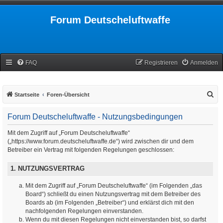
Forum Deutscheluftwaffe
FAQ
Registrieren
Anmelden
S
Startseite
Foren-Übersicht
u
Forum Deutscheluftwaffe - Nutzungsbedingungen
c
h
Mit dem Zugriff auf „Forum Deutscheluftwaffe“
(„https://www.forum.deutscheluftwaffe.de“) wird zwischen dir und dem
e
Betreiber ein Vertrag mit folgenden Regelungen geschlossen:
1. NUTZUNGSVERTRAG
Mit dem Zugriff auf „Forum Deutscheluftwaffe“ (im Folgenden „das
Board“) schließt du einen Nutzungsvertrag mit dem Betreiber des
Boards ab (im Folgenden „Betreiber“) und erklärst dich mit den
nachfolgenden Regelungen einverstanden.
Wenn du mit diesen Regelungen nicht einverstanden bist, so darfst