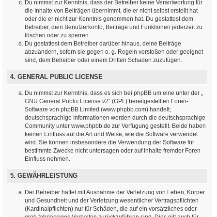
Du nimmst zur Kenntnis, dass der Betreiber keine Verantwortung für
die Inhalte von Beiträgen übernimmt, die er nicht selbst erstellt hat
oder die er nicht zur Kenntnis genommen hat. Du gestattest dem
Betreiber, dein Benutzerkonto, Beiträge und Funktionen jederzeit zu
löschen oder zu sperren.
Du gestattest dem Betreiber darüber hinaus, deine Beiträge
abzuändern, sofern sie gegen o. g. Regeln verstoßen oder geeignet
sind, dem Betreiber oder einem Dritten Schaden zuzufügen.
4. GENERAL PUBLIC LICENSE
Du nimmst zur Kenntnis, dass es sich bei phpBB um eine unter der „
GNU General Public License v2
“ (GPL) bereitgestellten Foren-
Software von phpBB Limited (www.phpbb.com) handelt;
deutschsprachige Informationen werden durch die deutschsprachige
Community unter www.phpbb.de zur Verfügung gestellt. Beide haben
keinen Einfluss auf die Art und Weise, wie die Software verwendet
wird. Sie können insbesondere die Verwendung der Software für
bestimmte Zwecke nicht untersagen oder auf Inhalte fremder Foren
Einfluss nehmen.
5. GEWÄHRLEISTUNG
Der Betreiber haftet mit Ausnahme der Verletzung von Leben, Körper
und Gesundheit und der Verletzung wesentlicher Vertragspflichten
(Kardinalpflichten) nur für Schäden, die auf ein vorsätzliches oder
grob fahrlässiges Verhalten zurückzuführen sind. Dies gilt auch für