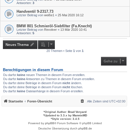
Antworten:
3
Handventil 9-2317.73
Letzter Beitrag von
weiße1
«
25 Mai 2020 16:12
BMW 801 Schmieröl-Siebfilter (Fa.Knecht)
Letzter Beitrag von
Revolver
«
13 Mär 2020 10:41
Antworten:
5
Neues Thema
20 Themen • Seite
1
von
1
Gehe zu
Berechtigungen in diesem Forum
Du darfst
keine
neuen Themen in diesem Forum erstellen.
Du darfst
keine
Antworten zu Themen in diesem Forum erstellen.
Du darfst deine Beiträge in diesem Forum
nicht
ändern.
Du darfst deine Beiträge in diesem Forum
nicht
löschen.
Du darfst
keine
Dateianhänge in diesem Forum erstellen.
Startseite
Foren-Übersicht
Alle Zeiten sind
UTC+02:00
*
Original Author:
Brad Veryard
*
Updated to 3.3.x by
MannixMD
*
Style version: 3.4.5
Powered by
phpBB
® Forum Software © phpBB Limited
Deutsche Übersetzung durch
phpBB.de