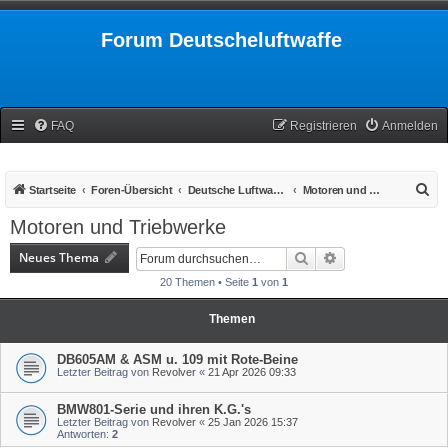
Forum Deutscheluftwaffe
FAQ
Registrieren
Anmelden
S
Startseite
Foren-Übersicht
Deutsche Luftwaffe 1939-1945
Motoren und Triebwerke
u
Motoren und Triebwerke
c
Neues Thema
Suche
Erweiterte Suche
h
20 Themen • Seite
1
von
1
e
Themen
DB605AM & ASM u. 109 mit Rote-Beine
Letzter Beitrag von
Revolver
«
21 Apr 2026 09:33
BMW801-Serie und ihren K.G.'s
Letzter Beitrag von
Revolver
«
25 Jan 2026 15:37
Antworten:
2