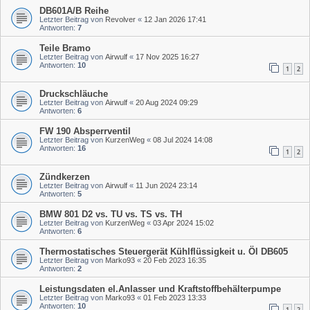
DB601A/B Reihe
Letzter Beitrag von
Revolver
«
12 Jan 2026 17:41
Antworten:
7
Teile Bramo
Letzter Beitrag von
Airwulf
«
17 Nov 2025 16:27
Antworten:
10
1
2
Druckschläuche
Letzter Beitrag von
Airwulf
«
20 Aug 2024 09:29
Antworten:
6
FW 190 Absperrventil
Letzter Beitrag von
KurzenWeg
«
08 Jul 2024 14:08
Antworten:
16
1
2
Zündkerzen
Letzter Beitrag von
Airwulf
«
11 Jun 2024 23:14
Antworten:
5
BMW 801 D2 vs. TU vs. TS vs. TH
Letzter Beitrag von
KurzenWeg
«
03 Apr 2024 15:02
Antworten:
6
Thermostatisches Steuergerät Kühlflüssigkeit u. Öl DB605
Letzter Beitrag von
Marko93
«
20 Feb 2023 16:35
Antworten:
2
Leistungsdaten el.Anlasser und Kraftstoffbehälterpumpe
Letzter Beitrag von
Marko93
«
01 Feb 2023 13:33
Antworten:
10
1
2