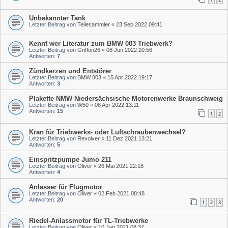
Unbekannter Tank
Letzter Beitrag von
Teilesammler
«
23 Sep 2022 09:41
Kennt wer Literatur zum BMW 003 Triebwerk?
Letzter Beitrag von
Griffon26
«
08 Jun 2022 20:56
Antworten:
7
Zündkerzen und Entstörer
Letzter Beitrag von
BMW 803
«
15 Apr 2022 19:17
Antworten:
3
Plakette NMW Niedersächsische Motorenwerke Braunschweig
Letzter Beitrag von
W50
«
08 Apr 2022 13:11
Antworten:
15
1
2
Kran für Triebwerks- oder Luftschraubenwechsel?
Letzter Beitrag von
Revolver
«
11 Dez 2021 13:21
Antworten:
5
Einspritzpumpe Jumo 211
Letzter Beitrag von
Oliver
«
26 Mai 2021 22:18
Antworten:
4
Anlasser für Flugmotor
Letzter Beitrag von
Oliver
«
02 Feb 2021 08:48
Antworten:
20
1
2
3
Riedel-Anlassmotor für TL-Triebwerke
Letzter Beitrag von
Oliver
«
10 Jan 2021 08:37