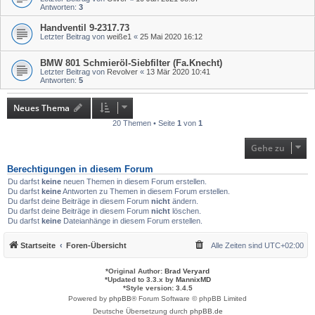
Antworten:
3
Handventil 9-2317.73
Letzter Beitrag von
weiße1
«
25 Mai 2020 16:12
BMW 801 Schmieröl-Siebfilter (Fa.Knecht)
Letzter Beitrag von
Revolver
«
13 Mär 2020 10:41
Antworten:
5
Neues Thema
20 Themen • Seite
1
von
1
Gehe zu
Berechtigungen in diesem Forum
Du darfst
keine
neuen Themen in diesem Forum erstellen.
Du darfst
keine
Antworten zu Themen in diesem Forum erstellen.
Du darfst deine Beiträge in diesem Forum
nicht
ändern.
Du darfst deine Beiträge in diesem Forum
nicht
löschen.
Du darfst
keine
Dateianhänge in diesem Forum erstellen.
Startseite
Foren-Übersicht
Alle Zeiten sind
UTC+02:00
*
Original Author:
Brad Veryard
*
Updated to 3.3.x by
MannixMD
*
Style version: 3.4.5
Powered by
phpBB
® Forum Software © phpBB Limited
Deutsche Übersetzung durch
phpBB.de