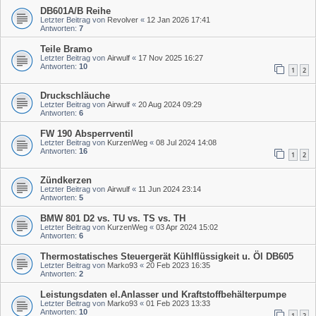
DB601A/B Reihe
Letzter Beitrag von
Revolver
«
12 Jan 2026 17:41
Antworten:
7
Teile Bramo
Letzter Beitrag von
Airwulf
«
17 Nov 2025 16:27
Antworten:
10
1
2
Druckschläuche
Letzter Beitrag von
Airwulf
«
20 Aug 2024 09:29
Antworten:
6
FW 190 Absperrventil
Letzter Beitrag von
KurzenWeg
«
08 Jul 2024 14:08
Antworten:
16
1
2
Zündkerzen
Letzter Beitrag von
Airwulf
«
11 Jun 2024 23:14
Antworten:
5
BMW 801 D2 vs. TU vs. TS vs. TH
Letzter Beitrag von
KurzenWeg
«
03 Apr 2024 15:02
Antworten:
6
Thermostatisches Steuergerät Kühlflüssigkeit u. Öl DB605
Letzter Beitrag von
Marko93
«
20 Feb 2023 16:35
Antworten:
2
Leistungsdaten el.Anlasser und Kraftstoffbehälterpumpe
Letzter Beitrag von
Marko93
«
01 Feb 2023 13:33
Antworten:
10
1
2