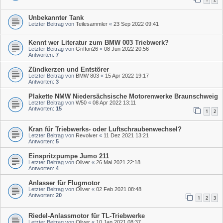
Unbekannter Tank
Letzter Beitrag von
Teilesammler
«
23 Sep 2022 09:41
Kennt wer Literatur zum BMW 003 Triebwerk?
Letzter Beitrag von
Griffon26
«
08 Jun 2022 20:56
Antworten:
7
Zündkerzen und Entstörer
Letzter Beitrag von
BMW 803
«
15 Apr 2022 19:17
Antworten:
3
Plakette NMW Niedersächsische Motorenwerke Braunschweig
Letzter Beitrag von
W50
«
08 Apr 2022 13:11
Antworten:
15
1
2
Kran für Triebwerks- oder Luftschraubenwechsel?
Letzter Beitrag von
Revolver
«
11 Dez 2021 13:21
Antworten:
5
Einspritzpumpe Jumo 211
Letzter Beitrag von
Oliver
«
26 Mai 2021 22:18
Antworten:
4
Anlasser für Flugmotor
Letzter Beitrag von
Oliver
«
02 Feb 2021 08:48
Antworten:
20
1
2
3
Riedel-Anlassmotor für TL-Triebwerke
Letzter Beitrag von
Oliver
«
10 Jan 2021 08:37