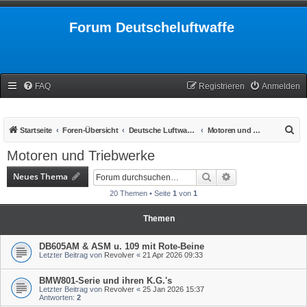
Forum Deutscheluftwaffe
FAQ
Registrieren
Anmelden
S
Startseite
Foren-Übersicht
Deutsche Luftwaffe 1939-1945
Motoren und Triebwerke
u
Motoren und Triebwerke
c
Neues Thema
Suche
Erweiterte Suche
h
20 Themen • Seite
1
von
1
e
Themen
DB605AM & ASM u. 109 mit Rote-Beine
Letzter Beitrag von
Revolver
«
21 Apr 2026 09:33
BMW801-Serie und ihren K.G.'s
Letzter Beitrag von
Revolver
«
25 Jan 2026 15:37
Antworten:
2