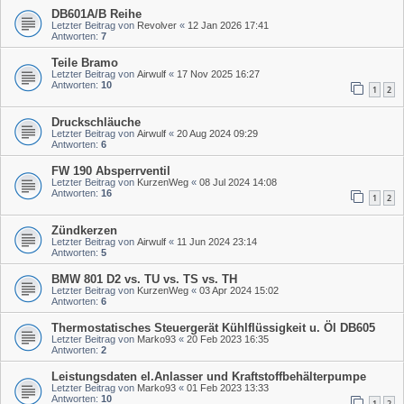
DB601A/B Reihe
Letzter Beitrag von
Revolver
«
12 Jan 2026 17:41
Antworten:
7
Teile Bramo
Letzter Beitrag von
Airwulf
«
17 Nov 2025 16:27
Antworten:
10
1
2
Druckschläuche
Letzter Beitrag von
Airwulf
«
20 Aug 2024 09:29
Antworten:
6
FW 190 Absperrventil
Letzter Beitrag von
KurzenWeg
«
08 Jul 2024 14:08
Antworten:
16
1
2
Zündkerzen
Letzter Beitrag von
Airwulf
«
11 Jun 2024 23:14
Antworten:
5
BMW 801 D2 vs. TU vs. TS vs. TH
Letzter Beitrag von
KurzenWeg
«
03 Apr 2024 15:02
Antworten:
6
Thermostatisches Steuergerät Kühlflüssigkeit u. Öl DB605
Letzter Beitrag von
Marko93
«
20 Feb 2023 16:35
Antworten:
2
Leistungsdaten el.Anlasser und Kraftstoffbehälterpumpe
Letzter Beitrag von
Marko93
«
01 Feb 2023 13:33
Antworten:
10
1
2