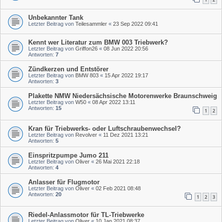
Unbekannter Tank
Letzter Beitrag von
Teilesammler
«
23 Sep 2022 09:41
Kennt wer Literatur zum BMW 003 Triebwerk?
Letzter Beitrag von
Griffon26
«
08 Jun 2022 20:56
Antworten:
7
Zündkerzen und Entstörer
Letzter Beitrag von
BMW 803
«
15 Apr 2022 19:17
Antworten:
3
Plakette NMW Niedersächsische Motorenwerke Braunschweig
Letzter Beitrag von
W50
«
08 Apr 2022 13:11
Antworten:
15
1
2
Kran für Triebwerks- oder Luftschraubenwechsel?
Letzter Beitrag von
Revolver
«
11 Dez 2021 13:21
Antworten:
5
Einspritzpumpe Jumo 211
Letzter Beitrag von
Oliver
«
26 Mai 2021 22:18
Antworten:
4
Anlasser für Flugmotor
Letzter Beitrag von
Oliver
«
02 Feb 2021 08:48
Antworten:
20
1
2
3
Riedel-Anlassmotor für TL-Triebwerke
Letzter Beitrag von
Oliver
«
10 Jan 2021 08:37