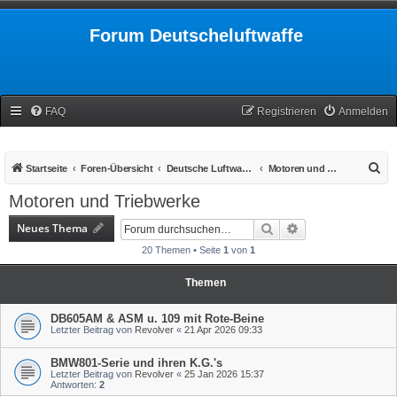
Forum Deutscheluftwaffe
FAQ
Registrieren
Anmelden
S
Startseite
Foren-Übersicht
Deutsche Luftwaffe 1939-1945
Motoren und Triebwerke
u
Motoren und Triebwerke
c
Neues Thema
Suche
Erweiterte Suche
h
20 Themen • Seite
1
von
1
e
Themen
DB605AM & ASM u. 109 mit Rote-Beine
Letzter Beitrag von
Revolver
«
21 Apr 2026 09:33
BMW801-Serie und ihren K.G.'s
Letzter Beitrag von
Revolver
«
25 Jan 2026 15:37
Antworten:
2