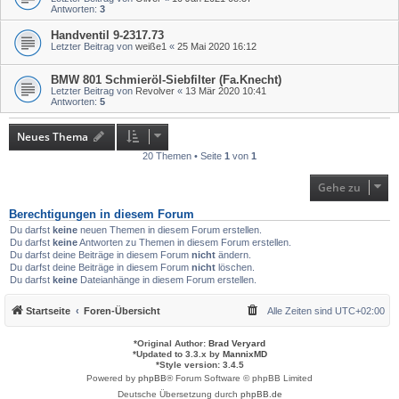
Antworten:
3
Handventil 9-2317.73
Letzter Beitrag von
weiße1
«
25 Mai 2020 16:12
BMW 801 Schmieröl-Siebfilter (Fa.Knecht)
Letzter Beitrag von
Revolver
«
13 Mär 2020 10:41
Antworten:
5
Neues Thema
20 Themen • Seite
1
von
1
Gehe zu
Berechtigungen in diesem Forum
Du darfst
keine
neuen Themen in diesem Forum erstellen.
Du darfst
keine
Antworten zu Themen in diesem Forum erstellen.
Du darfst deine Beiträge in diesem Forum
nicht
ändern.
Du darfst deine Beiträge in diesem Forum
nicht
löschen.
Du darfst
keine
Dateianhänge in diesem Forum erstellen.
Startseite
Foren-Übersicht
Alle Zeiten sind
UTC+02:00
*
Original Author:
Brad Veryard
*
Updated to 3.3.x by
MannixMD
*
Style version: 3.4.5
Powered by
phpBB
® Forum Software © phpBB Limited
Deutsche Übersetzung durch
phpBB.de