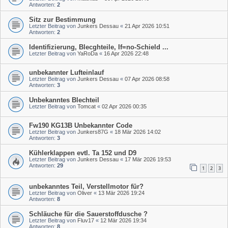
Antworten:
2
Sitz zur Bestimmung
Letzter Beitrag von
Junkers Dessau
«
21 Apr 2026 10:51
Antworten:
2
Identifizierung, Blecghteile, If=no-Schield ...
Letzter Beitrag von
YaRoDa
«
16 Apr 2026 22:48
unbekannter Lufteinlauf
Letzter Beitrag von
Junkers Dessau
«
07 Apr 2026 08:58
Antworten:
3
Unbekanntes Blechteil
Letzter Beitrag von
Tomcat
«
02 Apr 2026 00:35
Fw190 KG13B Unbekannter Code
Letzter Beitrag von
Junkers87G
«
18 Mär 2026 14:02
Antworten:
3
Kühlerklappen evtl. Ta 152 und D9
Letzter Beitrag von
Junkers Dessau
«
17 Mär 2026 19:53
Antworten:
29
1
2
3
unbekanntes Teil, Verstellmotor für?
Letzter Beitrag von
Oliver
«
13 Mär 2026 19:24
Antworten:
8
Schläuche für die Sauerstoffdusche ?
Letzter Beitrag von
Fluv17
«
12 Mär 2026 19:34
Antworten:
8