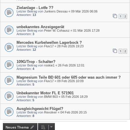
Zielanlage - Lotfe ??
Letzter Beitrag von
Junkers Dessau
«
09 Mär 2026 06:06
Antworten:
13
1
2
unbekanntes Anzeigegerät
Letzter Beitrag von
Peter W. Cohausz
«
01 Mär 2026 17:28
Antworten:
3
Mercedes Kurbelwellen Lagerbock ?
Letzter Beitrag von
Fluv17
«
28 Feb 2026 19:23
Antworten:
12
1
2
109G/Trop - Schalter?
Letzter Beitrag von
rookie1
«
26 Feb 2026 12:01
Antworten:
4
Magnesium Teile BD 601 oder 605 oder was auch immer ?
Letzter Beitrag von
Fluv17
«
09 Feb 2026 10:09
Antworten:
5
Unbekannter Motor FL E 571901
Letzter Beitrag von
BMW 803
«
05 Feb 2026 18:29
Antworten:
5
Ausgleichgewicht Flügel?
Letzter Beitrag von
Revolver
«
04 Feb 2026 20:15
Antworten:
8
Neues Thema