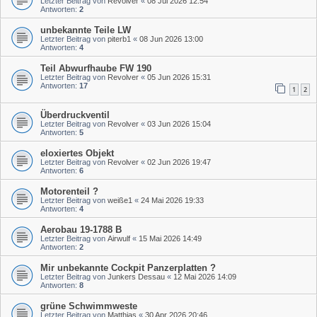
Letzter Beitrag von
Revolver
«
08 Jul 2026 12:54
Antworten:
2
unbekannte Teile LW
Letzter Beitrag von
piterb1
«
08 Jun 2026 13:00
Antworten:
4
Teil Abwurfhaube FW 190
Letzter Beitrag von
Revolver
«
05 Jun 2026 15:31
Antworten:
17
1
2
Überdruckventil
Letzter Beitrag von
Revolver
«
03 Jun 2026 15:04
Antworten:
5
eloxiertes Objekt
Letzter Beitrag von
Revolver
«
02 Jun 2026 19:47
Antworten:
6
Motorenteil ?
Letzter Beitrag von
weiße1
«
24 Mai 2026 19:33
Antworten:
4
Aerobau 19-1788 B
Letzter Beitrag von
Airwulf
«
15 Mai 2026 14:49
Antworten:
2
Mir unbekannte Cockpit Panzerplatten ?
Letzter Beitrag von
Junkers Dessau
«
12 Mai 2026 14:09
Antworten:
8
grüne Schwimmweste
Letzter Beitrag von
Matthias
«
30 Apr 2026 20:46