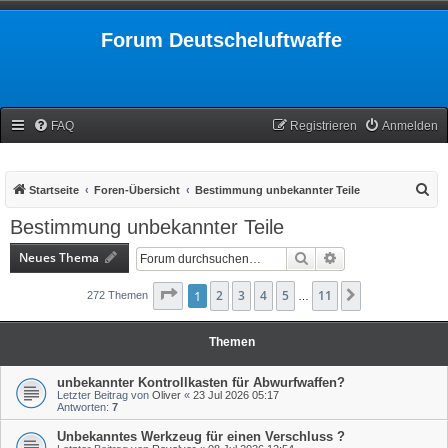
Forum Deutscheluftwaffe
FAQ
Registrieren
Anmelden
S
Startseite
Foren-Übersicht
Bestimmung unbekannter Teile
u
Bestimmung unbekannter Teile
c
Neues Thema
Suche
Erweiterte Suche
h
e
Seite
1
1
2
von
3
11
4
5
11
Nächste
272 Themen
…
Themen
unbekannter Kontrollkasten für Abwurfwaffen?
Letzter Beitrag von
Oliver
«
23 Jul 2026 05:17
Antworten:
7
Unbekanntes Werkzeug für einen Verschluss ?