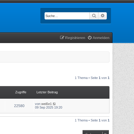
Suche
Erweiterte Such
Registrieren
Anmelden
1 Thema • Seite
1
von
1
Zugriffe
Letzter Beitrag
von
weiße1
22580
09 Sep 2025 19:20
1 Thema • Seite
1
von
1