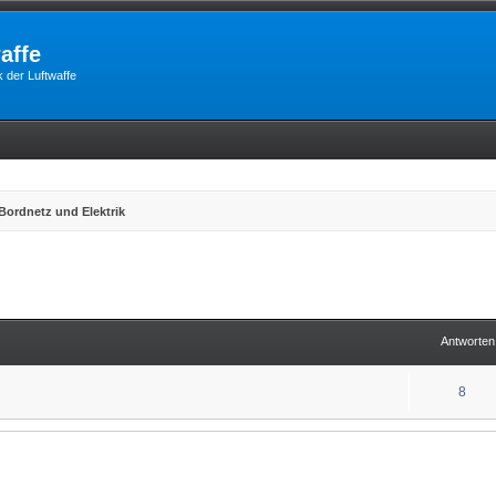
affe
 der Luftwaffe
Bordnetz und Elektrik
erte Suche
Antworten
8