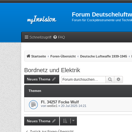
Forum Deutscheluftw
Forum für Cockpitinstrumente und Technik
Schnellzugriff
FAQ
Startseite
Foren-Übersicht
Deutsche Luftwaffe 1939-1945
Bordnetz und Elektrik
Neues Thema
Suche
Erweit
Themen
Fl. 34257 Focke Wulf
von
weiße1
»
20 Jul 2025 14:21
Neues Thema
Zurück zur Foren-Übersicht