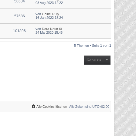
58634
08 Aug 2023 12:22
von
Gelbe 13
57686
16 Jan 2022 18:24
von
Dora Neun
101896
24 Mai 2020 15:45
5 Themen • Seite
1
von
1
Gehe zu
Alle Cookies löschen
Alle Zeiten sind
UTC+02:00