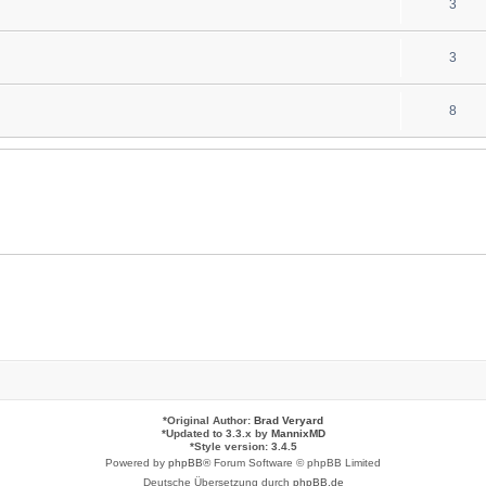
3
3
8
*
Original Author:
Brad Veryard
*
Updated to 3.3.x by
MannixMD
*
Style version: 3.4.5
Powered by
phpBB
® Forum Software © phpBB Limited
Deutsche Übersetzung durch
phpBB.de