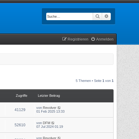
Suche
Erweiterte Such
Registrieren
Anmelden
5 Themen • Seite
1
von
1
Zugriffe
Letzter Beitrag
von
Revolver
41129
01 Feb 2025 13:33
von
DFM
52610
07 Jul 2024 01:19
von
Revolver