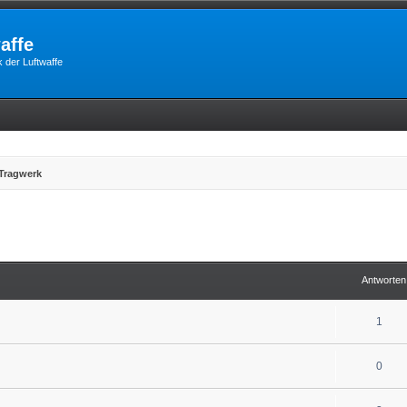
affe
 der Luftwaffe
Tragwerk
erte Suche
Antworten
1
0