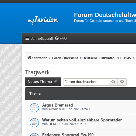
Forum Deutscheluftw
Forum für Cockpitinstrumente und Technik
Schnellzugriff
FAQ
Startseite
Foren-Übersicht
Deutsche Luftwaffe 1939-1945
Tragwerk
Neues Thema
Suche
Erweit
Themen
Argus Bremsrad
von
Airwulf
»
01 Feb 2025 12:40
Warum selten voll einziehbare Spornräder
von
DFM
»
07 Jul 2024 01:19
Federweg Spornrad Fw-190