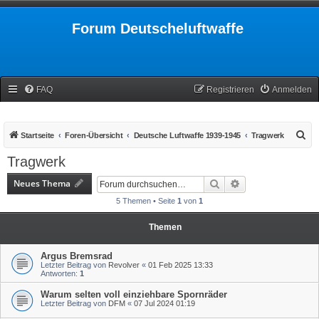
Forum Deutscheluftwaffe
FAQ
Registrieren
Anmelden
S
Startseite
Foren-Übersicht
Deutsche Luftwaffe 1939-1945
Tragwerk
u
Tragwerk
c
Neues Thema
Suche
Erweiterte Suche
h
5 Themen • Seite
1
von
1
e
Themen
Argus Bremsrad
Letzter Beitrag von
Revolver
«
01 Feb 2025 13:33
Antworten:
1
Warum selten voll einziehbare Spornräder
Letzter Beitrag von
DFM
«
07 Jul 2024 01:19