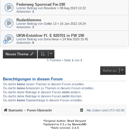
Federweg Spornrad Fw-190
Letzter Beitrag von
Revolver
«
08 Aug 2023 12:22
Antworten:
3
Ruderklemme
Letzter Beitrag von
Gelbe 13
«
16 Jan 2022 18:24
Antworten:
3
UKW-Entstörer Fl. E 820701 in FW 190
Letzter Beitrag von
Dora Neun
«
24 Mai 2020 15:45
Antworten:
8
Neues Thema
5 Themen • Seite
1
von
1
Gehe zu
Berechtigungen in diesem Forum
Du darfst
keine
neuen Themen in diesem Forum erstellen.
Du darfst
keine
Antworten zu Themen in diesem Forum erstellen.
Du darfst deine Beiträge in diesem Forum
nicht
ändern.
Du darfst deine Beiträge in diesem Forum
nicht
löschen.
Du darfst
keine
Dateianhänge in diesem Forum erstellen.
Startseite
Foren-Übersicht
Alle Zeiten sind
UTC+02:00
*
Original Author:
Brad Veryard
*
Updated to 3.3.x by
MannixMD
*
Style version: 3.4.5