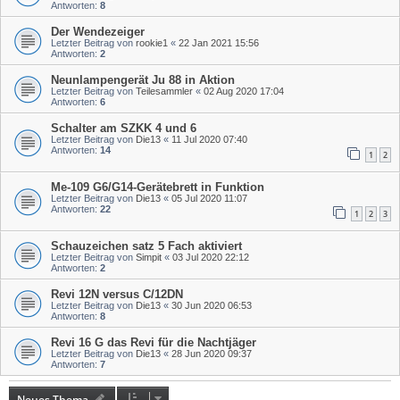
Antworten:
8
Der Wendezeiger
Letzter Beitrag von
rookie1
«
22 Jan 2021 15:56
Antworten:
2
Neunlampengerät Ju 88 in Aktion
Letzter Beitrag von
Teilesammler
«
02 Aug 2020 17:04
Antworten:
6
Schalter am SZKK 4 und 6
Letzter Beitrag von
Die13
«
11 Jul 2020 07:40
Antworten:
14
1
2
Me-109 G6/G14-Gerätebrett in Funktion
Letzter Beitrag von
Die13
«
05 Jul 2020 11:07
Antworten:
22
1
2
3
Schauzeichen satz 5 Fach aktiviert
Letzter Beitrag von
Simpit
«
03 Jul 2020 22:12
Antworten:
2
Revi 12N versus C/12DN
Letzter Beitrag von
Die13
«
30 Jun 2020 06:53
Antworten:
8
Revi 16 G das Revi für die Nachtjäger
Letzter Beitrag von
Die13
«
28 Jun 2020 09:37
Antworten:
7
Neues Thema