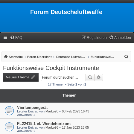
Forum Deutscheluftwaffe
FAQ
Registrieren
Anmelden
S
Startseite
Foren-Übersicht
Deutsche Luftwaffe 1939-1945
Funktionsweise Cockpit Instrumente
u
Funktionsweise Cockpit Instrumente
c
Neues Thema
Suche
Erweiterte Suche
h
17 Themen • Seite
1
von
1
e
Themen
Vierlampengerät
Letzter Beitrag von
Marko93
«
03 Feb 2023 16:43
Antworten:
2
FL22415-1 el. Wendehorizont
Letzter Beitrag von
Marko93
«
17 Jan 2023 15:05
Antworten:
2