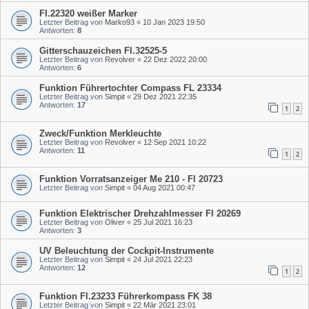
Fl.22320 weißer Marker
Letzter Beitrag von
Marko93
«
10 Jan 2023 19:50
Antworten:
8
Gitterschauzeichen Fl.32525-5
Letzter Beitrag von
Revolver
«
22 Dez 2022 20:00
Antworten:
6
Funktion Führertochter Compass FL 23334
Letzter Beitrag von
Simpit
«
29 Dez 2021 22:35
Antworten:
17
1
2
Zweck/Funktion Merkleuchte
Letzter Beitrag von
Revolver
«
12 Sep 2021 10:22
Antworten:
11
1
2
Funktion Vorratsanzeiger Me 210 - Fl 20723
Letzter Beitrag von
Simpit
«
04 Aug 2021 00:47
Funktion Elektrischer Drehzahlmesser Fl 20269
Letzter Beitrag von
Oliver
«
25 Jul 2021 16:23
Antworten:
3
UV Beleuchtung der Cockpit-Instrumente
Letzter Beitrag von
Simpit
«
24 Jul 2021 22:23
Antworten:
12
1
2
Funktion Fl.23233 Führerkompass FK 38
Letzter Beitrag von
Simpit
«
22 Mär 2021 23:01