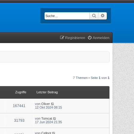
Suche
Erweiterte Such
Registrieren
Anmelden
7 Themen • Seite
1
von
1
Zugriffe
Letzter Beitrag
von
Oliver
167441
12 Okt 2024 08:15
von
Tomcat
31793
17 Jun 2024 21:35
von
Cellnot