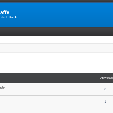
affe
 der Luftwaffe
erte Suche
Antworten
ade
0
1