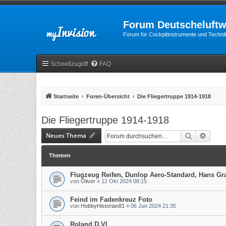
Forum Deutscheluftw
Forum für Cockpitinstrumente und Technik
Schnellzugriff
FAQ
Startseite
Foren-Übersicht
Die Fliegertruppe 1914-1918
Die Fliegertruppe 1914-1918
Neues Thema
Suche
Erweit
Themen
Flugzeug Reifen, Dunlop Aero-Standard, Hans Gr
von
Oliver
»
12 Okt 2024 08:15
Feind im Fadenkreuz Foto
von
HobbyHistorian81
»
06 Jun 2024 21:35
Roland D.VI