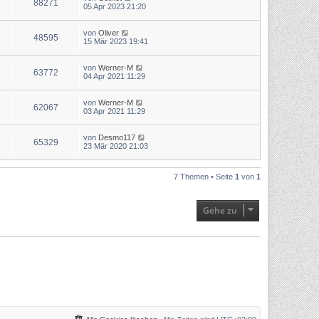
88271
05 Apr 2023 21:20
von
Oliver
48595
15 Mär 2023 19:41
von
Werner-M
63772
04 Apr 2021 11:29
von
Werner-M
62067
03 Apr 2021 11:29
von
Desmo117
65329
23 Mär 2020 21:03
7 Themen • Seite
1
von
1
Gehe zu