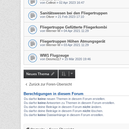
von
Cellnot
»
02 Apr 2023 16:47
Sanitätswesen bei den Fliegertruppen
von
Oliver
»
21 Feb 2023 17:10
Fliegertruppe Gefütterte Fliegerkombi
von
Werner-M
»
04 Apr 2021 11:29
Fliegertruppen Höhen Atmungsgerät
von
Werner-M
»
03 Apr 2021 11:29
WW1 Flugzeuge
von
Desmo117
»
15 Mär 2020 19:46
Neues Thema
Zurück zur Foren-Übersicht
Berechtigungen in diesem Forum
Du darfst
keine
neuen Themen in diesem Forum erstellen.
Du darfst
keine
Antworten zu Themen in diesem Forum erstellen.
Du darfst deine Beiträge in diesem Forum
nicht
ändern.
Du darfst deine Beiträge in diesem Forum
nicht
löschen.
Du darfst
keine
Dateianhänge in diesem Forum erstellen.